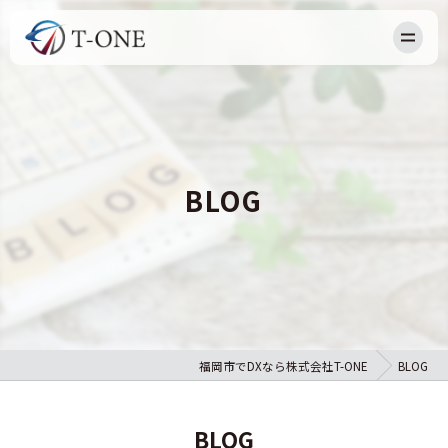
HOME
NEWS
ABOUT US
BLOG
OUR BUSINESS
RECRUIT
BLOG
CONTACT
福岡市でDXなら株式会社T-ONE
BLOG
BLOG