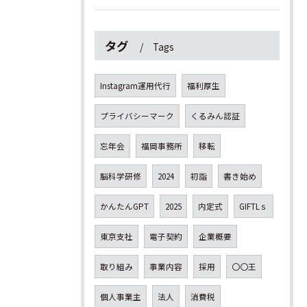
タグ
Tags
Instagram運用代行
福利厚生
プライバシーマーク
くるみん認証
忘年会
福岡事務所
移転
脳科学研修
2024
初詣
書き始め
かんたんGPT
2025
内定式
GIFTLｓ
東京支社
電子契約
企業概要
取り組み
事業内容
採用
〇〇王
個人事業主
法人
消費税