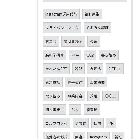
Instagram運用代行
福利厚生
プライバシーマーク
くるみん認証
忘年会
福岡事務所
移転
脳科学研修
2024
初詣
書き始め
かんたんGPT
2025
内定式
GIFTLｓ
東京支社
電子契約
企業概要
取り組み
事業内容
採用
〇〇王
個人事業主
法人
消費税
ゴルフコンペ
表彰式
社内
PR
優秀者表彰式
集客
Instagram
新札