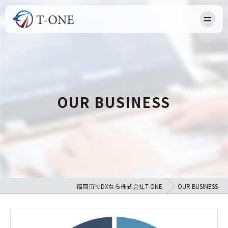
HOME
NEWS
ABOUT US
OUR BUSINESS
OUR BUSINESS
RECRUIT
BLOG
CONTACT
福岡市でDXなら株式会社T-ONE
OUR BUSINESS