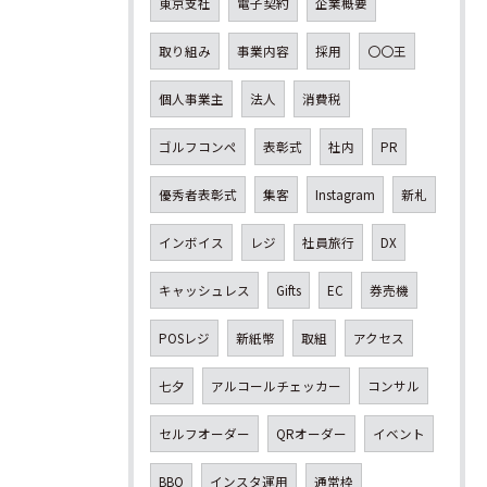
東京支社
電子契約
企業概要
取り組み
事業内容
採用
〇〇王
個人事業主
法人
消費税
ゴルフコンペ
表彰式
社内
PR
優秀者表彰式
集客
Instagram
新札
インボイス
レジ
社員旅行
DX
キャッシュレス
Gifts
EC
券売機
POSレジ
新紙幣
取組
アクセス
七夕
アルコールチェッカー
コンサル
セルフオーダー
QRオーダー
イベント
BBQ
インスタ運用
通常枠