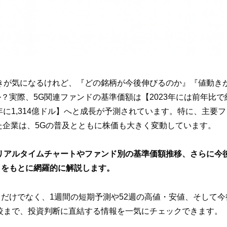
きが気になるけれど、『どの銘柄が今後伸びるのか』『値動き
？実際、5G関連ファンドの基準価額は【2023年には前年比で約
7年に1,314億ドル】へと成長が予測されています。特に、主要
mといった企業は、5Gの普及とともに株価も大きく変動しています。
リアルタイムチャートやファンド別の基準価額推移、さらに今
タをもとに網羅的に解説します。
だけでなく、1週間の短期予測や52週の高値・安値、そして
較まで、投資判断に直結する情報を一気にチェックできます。