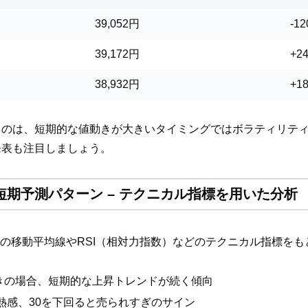
39,052円
-1
39,172円
+2
38,932円
+1
るのは、短期的な値動きが大きいタイミングではボラティリテ
発表も注目しましょう。
の短期予測パターン – テクニカル指標を用いた分析
近の移動平均線やRSI（相対力指数）などのテクニカル指標を
きの場合、短期的な上昇トレンドが続く傾向
過熱感、30を下回ると売られすぎのサイン