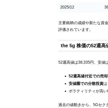
2025/12
3
主要銘柄の成績や新たな資
評価されています。
the 5g 株価の5
52週高値は38,335円、
52週高値付近での売却
安値圏での分散投資
は
ボラティリティが高い
過去の値動きから、5Gセク