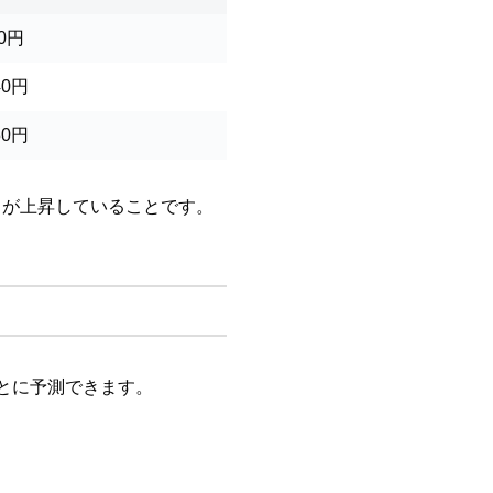
20円
40円
80円
ィが上昇していることです。
もとに予測できます。