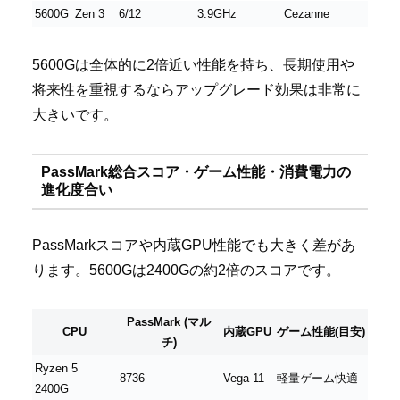
5600G
Zen 3
6/12
3.9GHz
Cezanne
5600Gは全体的に2倍近い性能を持ち、長期使用や
将来性を重視するならアップグレード効果は非常に
大きいです。
PassMark総合スコア・ゲーム性能・消費電力の
進化度合い
PassMarkスコアや内蔵GPU性能でも大きく差があ
ります。5600Gは2400Gの約2倍のスコアです。
PassMark (マル
CPU
内蔵GPU
ゲーム性能(目安)
チ)
Ryzen 5
8736
Vega 11
軽量ゲーム快適
2400G