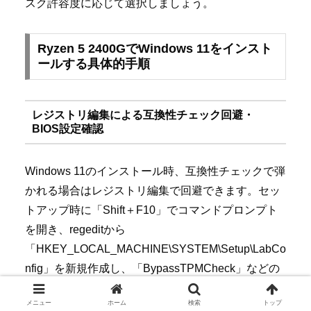
スク許容度に応じて選択しましょう。
Ryzen 5 2400GでWindows 11をインスト
ールする具体的手順
レジストリ編集による互換性チェック回避・
BIOS設定確認
Windows 11のインストール時、互換性チェックで弾
かれる場合はレジストリ編集で回避できます。セッ
トアップ時に「Shift＋F10」でコマンドプロンプト
を開き、regeditから
「HKEY_LOCAL_MACHINE\SYSTEM\Setup\LabCo
nfig」を新規作成し、「BypassTPMCheck」などの
値を追加します。あわせてBIOSでfTPMが有効にな
メニュー
ホーム
検索
トップ
っているか確認し、必要に応じて最新BIOSに更新し