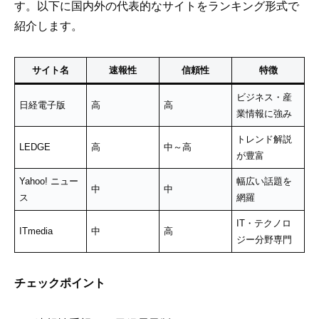
す。以下に国内外の代表的なサイトをランキング形式で
紹介します。
サイト名
速報性
信頼性
特徴
ビジネス・産
日経電子版
高
高
業情報に強み
トレンド解説
LEDGE
高
中～高
が豊富
Yahoo! ニュー
幅広い話題を
中
中
ス
網羅
IT・テクノロ
ITmedia
中
高
ジー分野専門
チェックポイント