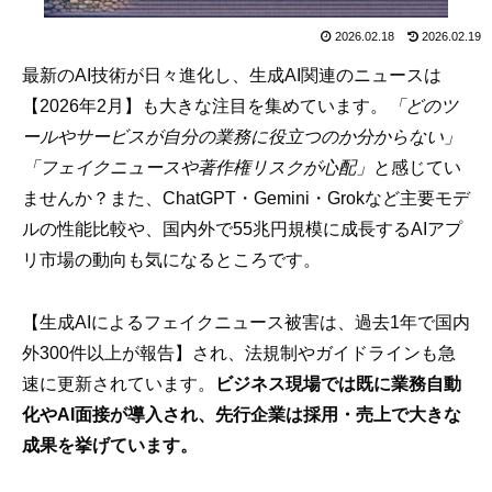
2026.02.18
2026.02.19
最新のAI技術が日々進化し、生成AI関連のニュースは
【2026年2月】も大きな注目を集めています。
「どのツ
ールやサービスが自分の業務に役立つのか分からない」
「フェイクニュースや著作権リスクが心配」
と感じてい
ませんか？また、ChatGPT・Gemini・Grokなど主要モデ
ルの性能比較や、国内外で55兆円規模に成長するAIアプ
リ市場の動向も気になるところです。
【生成AIによるフェイクニュース被害は、過去1年で国内
外300件以上が報告】され、法規制やガイドラインも急
速に更新されています。
ビジネス現場では既に業務自動
化やAI面接が導入され、先行企業は採用・売上で大きな
成果を挙げています。