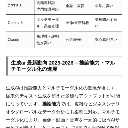
高精度対話・
GPT-5.3
金融・教育
非常に高い
専門知識対応
マルチモーダ
業種問わず高
Gemini 3
画像/音声解析
ル・高速処理
い
倫理性・説明
Claude
公共/医療
安心感が強い
性が高い
生成ai 最新動向 2025-2026 – 推論能力・マル
チモーダル化の進展
生成AIは推論能力とマルチモーダル化の進展が著しく、
従来のテキスト生成を超えた多様なアウトプットが可能
になっています。
推論能力
では、複雑なビジネスシナリ
オやグローバルなデータ分析にも柔軟に対応。マルチモ
ーダル化により、画像・動画・音声を一元的に扱うAIサ
ービスが普及し、AIニュースやIT記事でも実例が多数報