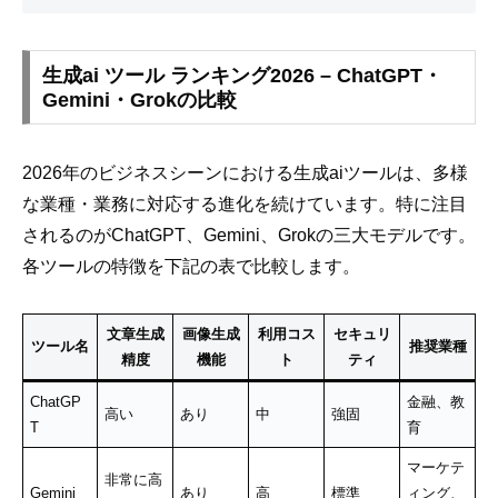
生成ai ツール ランキング2026 – ChatGPT・
Gemini・Grokの比較
2026年のビジネスシーンにおける生成aiツールは、多様
な業種・業務に対応する進化を続けています。特に注目
されるのがChatGPT、Gemini、Grokの三大モデルです。
各ツールの特徴を下記の表で比較します。
文章生成
画像生成
利用コス
セキュリ
ツール名
推奨業種
精度
機能
ト
ティ
ChatGP
金融、教
高い
あり
中
強固
T
育
マーケテ
非常に高
Gemini
あり
高
標準
ィング、