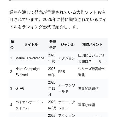
通年を通して発売が予定されている大作ソフトも注
目されています。2026年に特に期待されているタイ
トルをランキング形式で紹介します。
順
発売
タイトル
ジャンル
期待ポイント
位
予定
2026
圧倒的ビジュアル
1
Marvel’s Wolverine
アクション
年秋
と独自ストーリー
Halo: Campaign
2026
シリーズ最高峰の
2
FPS
Evolved
年冬
進化
2026
オープンワ
3
GTA6
年11
世界的話題作
ールド
月
バイオハザード レ
2026
ホラーアク
4
重厚な物語
クイエム
年2月
ション
2026
アクション