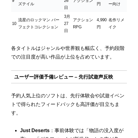
9
26
アクション
ズテイル
円
ー向け
日
3月
流星のロックマン パー
アクション
4,990
名作リメ
10
27
フェクトコレクション
RPG
円
イク
日
各タイトルはジャンルや世界観も幅広く、予約段階
での注目度が高い作品が上位を占めています。
ユーザー評価予備レビュー – 先行試遊声反映
予約人気上位のソフトは、先行体験会や試遊イベン
トで得られたフィードバックも高評価が目立ちま
す。
Just Deserts
：事前体験では「物語の没入度が