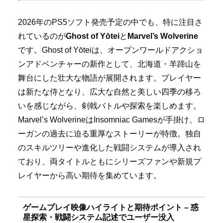
2026年のPS5ソフト発売予定の中でも、特に注目さ
れているのが
Ghost of Yōtei
と
Marvel’s Wolverine
です。Ghost of Yōteiは、オープンワールドアクショ
ンアドベンチャーの新作として、北海道・羊蹄山を
舞台にした壮大な物語が展開されます。プレイヤー
は新たな侍となり、広大な自然と美しい四季の移ろ
いを感じながら、剣戟バトルや探索を楽しめます。
Marvel’s WolverineはInsomniac Gamesが手掛け、ロ
ーガンの過去に迫る重厚なストーリーが特徴。独自
のスキルツリーや進化した戦闘システムが導入され
ており、両タイトルともにシリーズファンや新規プ
レイヤーから高い期待を集めています。
ゲームプレイ映像ハイライトと期待ポイント – 惑
星探索・戦闘システム記述でユーザー没入