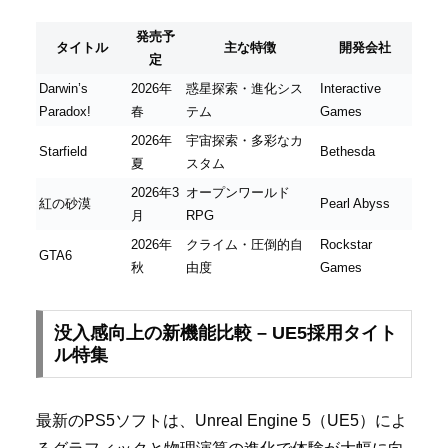
発売予
タイトル
主な特徴
開発会社
定
Darwin’s
2026年
惑星探索・進化シス
Interactive
Paradox!
春
テム
Games
2026年
宇宙探索・多彩なカ
Starfield
Bethesda
夏
スタム
2026年3
オープンワールド
紅の砂漠
Pearl Abyss
月
RPG
2026年
クライム・圧倒的自
Rockstar
GTA6
秋
由度
Games
没入感向上の新機能比較 – UE5採用タイト
ル特集
最新のPS5ソフトは、Unreal Engine 5（UE5）によ