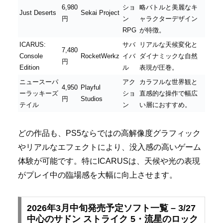
6,980
ショ
略バトルと美麗なキ
Just Deserts
Sekai Project
円
ン
ャラクターデザイン
RPG
が特徴。
ICARUS:
サバ
リアルな天候変化と
7,480
Console
RocketWerkz
イバ
ダイナミックな自然
円
Edition
ル
表現が圧巻。
ニュースーパ
アク
カラフルな世界観と
4,950
Playful
ーラッキーズ
ショ
直感的な操作で幅広
円
Studios
テイル
ン
い層におすすめ。
どの作品も、PS5ならではの高解像度グラフィック
やリアルなエフェクトにより、没入感の高いゲーム
体験が可能です。特にICARUSは、天候や光の表現
がプレイ中の臨場感を大幅に向上させます。
2026年3月中旬発売予定ソフト一覧 – 3/27
中心のサドン ストライク 5・流星のロック