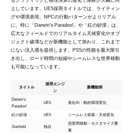
るグラフィックと物理演算の進化で体験が大幅に向
上しています。UE5採用タイトルでは、ライティン
グや環境表現、NPCの行動パターンがよりリアル
に。特に「Darwin’s Paradox!」や「紅の砂漠」は、
広大なフィールドでのリアルタイム天候変化やオブ
ジェクト破壊などが新機能として加わり、これまで
にない没入感を提供します。PS5の性能を最大限引
き出し、ロード時間の短縮やシームレスな世界移動
も可能になっています。
採用エンジ
タイトル
新機能例
ン
Darwin’s
UE5
進化AI・動的環境変化
Paradox!
紅の砂漠
UE5
シームレス探索・天候変化
惑星間移動・カスタマイズ要
Starfield
独自
素