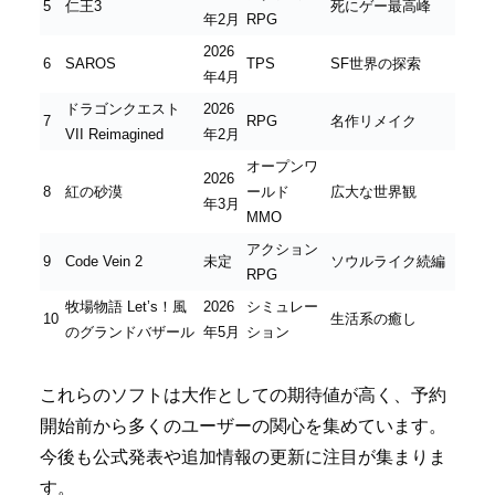
5
仁王3
死にゲー最高峰
年2月
RPG
2026
6
SAROS
TPS
SF世界の探索
年4月
ドラゴンクエスト
2026
7
RPG
名作リメイク
VII Reimagined
年2月
オープンワ
2026
8
紅の砂漠
ールド
広大な世界観
年3月
MMO
アクション
9
Code Vein 2
未定
ソウルライク続編
RPG
牧場物語 Let’s！風
2026
シミュレー
10
生活系の癒し
のグランドバザール
年5月
ション
これらのソフトは大作としての期待値が高く、予約
開始前から多くのユーザーの関心を集めています。
今後も公式発表や追加情報の更新に注目が集まりま
す。