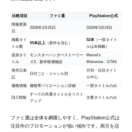
比較項目
ファミ通
PlayStation公式
情報更新
2026年3月25日
2026年3月24日
日
掲載タイ
52本
（一部タイト
55本以上
（新作を含む）
トル数
ルは未掲載）
追加タイ
モンスターハンターストーリー
Marvel’s
トル
ズ3、新作牧場物語
Wolverine、GTA6
発売日表
月別・注目タイト
日付ごと・ジャンル別
記
ル中心
価格情報
価格帯バリエーション詳細
一部タイトルのみ
すべての共通タイトルをリスト
DLC情報
主要タイトルのみ
アップ
ファミ通は全体を網羅しやすく、PlayStation公式は
注目作のプロモーションが強い傾向です。両方を活