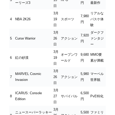
ーリーズ3
円
最新作
日
3月
リアルな
7,980
4
NBA 2K26
19
スポーツ
バスケ体
円
日
験
3月
ダークフ
7,920
5
Curse Warrior
26
アクション
ァンタジ
円
日
ー
3月
オープンワ
9,680
MMO要
6
紅の砂漠
19
ールド
円
素が満載
日
3月
MARVEL Cosmic
5,980
マーベル
7
26
アクション
Invasion
円
世界観
日
3月
ICARUS: Console
6,500
8
27
サバイバル
PvE特化
Edition
円
日
3月
ニュースーパーラッキー
5,500
ファミリ