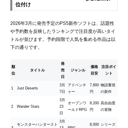
位付け
2026年3月に発売予定のPS5新作ソフトは、話題性
や予約数を反映したランキングで注目度が高いタイ
トルが並びます。予約段階で人気を集める作品は以
下の通りです。
発
順
価格
注目ポイ
タイトル
売
ジャンル
位
目安
ント
日
3月
アドベンチ
7,800
物語重視
1
Just Deserts
7日
ャー
円
の新作
3月
オープンワ
8,200
高自由度
2
Wander Stars
23
ールドRPG
円
の冒険
日
3月
モンスターハンタースト
8,000
シリーズ
3
13
RPG