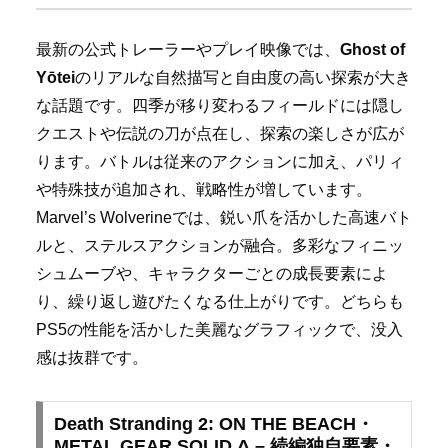
最新の公式トレーラーやプレイ映像では、
Ghost of
Yōtei
のリアルな自然描写と自由度の高い探索が大き
な話題です。四季が移り変わるフィールドには隠し
クエストや伝説の刀が点在し、探索の楽しさが広が
ります。バトルは従来のアクションに加え、パリィ
や特殊技が追加され、戦略性が増しています。
Marvel’s Wolverineでは、鋭い爪を活かした高速バト
ルと、ステルスアクションが融合。多彩なフィニッ
シュムーブや、キャラクターごとの成長要素によ
り、繰り返し遊びたくなる仕上がりです。どちらも
PS5の性能を活かした美麗なグラフィックで、没入
感は抜群です。
Death Stranding 2: ON THE BEACH・
METAL GEAR SOLID Δ – 続編独自要素・