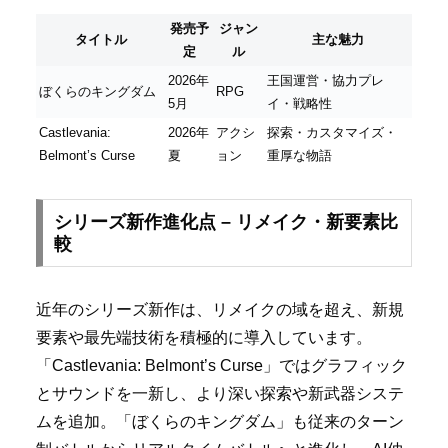
発売予
ジャン
タイトル
主な魅力
定
ル
2026年
王国運営・協力プレ
ぼくらのキングダム
RPG
5月
イ・戦略性
Castlevania:
2026年
アクシ
探索・カスタマイズ・
Belmont’s Curse
夏
ョン
重厚な物語
シリーズ新作進化点 – リメイク・新要素比
較
近年のシリーズ新作は、リメイクの域を超え、新規
要素や最先端技術を積極的に導入しています。
「Castlevania: Belmont’s Curse」ではグラフィック
とサウンドを一新し、より深い探索や新武器システ
ムを追加。「ぼくらのキングダム」も従来のターン