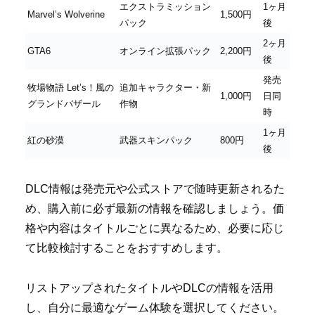
エクストラミッション
1ヶ月
Marvel’s Wolverine
1,500円
パック
後
2ヶ月
GTA6
オンライン拡張パック
2,200円
後
発売
牧場物語 Let’s！風の
追加キャラクター・新
1,000円
日同
グランドバザール
作物
時
1ヶ月
紅の砂漠
武器スキンパック
800円
後
DLC情報は発売元や公式ストアで随時更新されるた
め、購入前に必ず最新の情報を確認しましょう。価
格や内容はタイトルごとに異なるため、必要に応じ
て比較検討することをおすすめします。
リストアップされたタイトルやDLCの情報を活用
し、自分に最適なゲーム体験を選択してください。