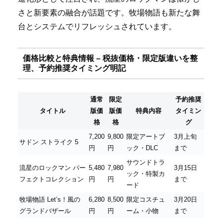
さと新要素の融合が話題です。牧場物語も新たな舞
台とシステムでリフレッシュされています。
価格比較と特典情報 – 税抜価格・限定版違いを整
理、予約推奨タイミング明記
通常
限定
予約推奨
タイトル
版価
版価
特典内容
タイミン
格
格
グ
7,200
9,800
限定アートブ
3月上旬
サドン ストライク 5
円
円
ック・DLC
まで
サウンドトラ
流星のロックマン パー
5,480
7,980
3月15日
ック・特製カ
フェクトコレクション
円
円
まで
ード
牧場物語 Let’s！風の
6,280
8,500
限定コスチュ
3月20日
グランドバザール
円
円
ーム・小物
まで