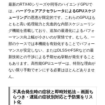
最新のRTX40シリーズや同等のハイエンドGPUで
は、
ハードウェアアクセラレータによるGPUスケジ
ューリング
の恩恵が限定的です。これらのGPUはも
ともと高い処理能力と先進的な内部スケジューリン
グ機能を搭載しており、追加の最適化によるパフォ
ーマンス向上幅が小さいのが実情です。むしろ、一
部のケースでは本機能を有効化することでパフォー
マンスが安定しない、またはDLSSやFSRなどの最
新技術との干渉による予期せぬ挙動が発生すること
もあります。高性能GPUユーザーは、特別な理由が
ない限り手動でオンにする必要はほとんどありませ
ん。
不具合発生時の症状と即時対処法 – 画面ち
らつき・遅延の症状別対応と予防策をリス
ト化