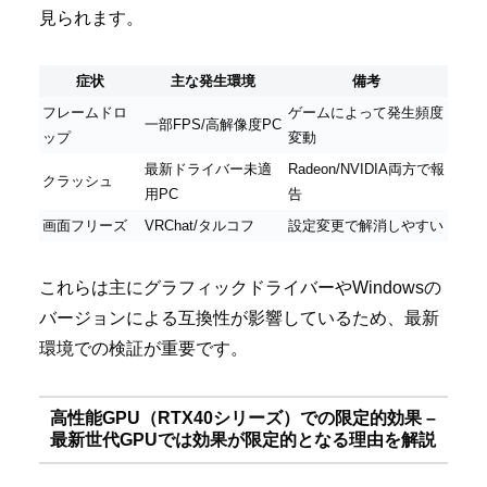
見られます。
症状
主な発生環境
備考
フレームドロ
ゲームによって発生頻度
一部FPS/高解像度PC
ップ
変動
最新ドライバー未適
Radeon/NVIDIA両方で報
クラッシュ
用PC
告
画面フリーズ
VRChat/タルコフ
設定変更で解消しやすい
これらは主にグラフィックドライバーやWindowsの
バージョンによる互換性が影響しているため、最新
環境での検証が重要です。
高性能GPU（RTX40シリーズ）での限定的効果 –
最新世代GPUでは効果が限定的となる理由を解説