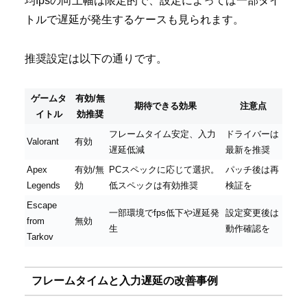
均fpsの向上幅は限定的で、設定によっては一部タイ
トルで遅延が発生するケースも見られます。
推奨設定は以下の通りです。
ゲームタ
有効/無
期待できる効果
注意点
イトル
効推奨
フレームタイム安定、入力
ドライバーは
Valorant
有効
遅延低減
最新を推奨
Apex
有効/無
PCスペックに応じて選択。
パッチ後は再
Legends
効
低スペックは有効推奨
検証を
Escape
一部環境でfps低下や遅延発
設定変更後は
from
無効
生
動作確認を
Tarkov
フレームタイムと入力遅延の改善事例