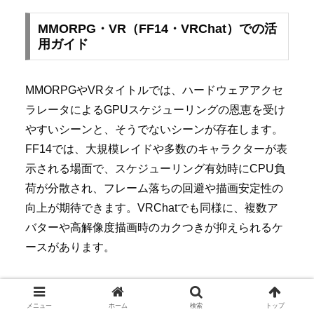
MMORPG・VR（FF14・VRChat）での活
用ガイド
MMORPGやVRタイトルでは、ハードウェアアクセ
ラレータによるGPUスケジューリングの恩恵を受け
やすいシーンと、そうでないシーンが存在します。
FF14では、大規模レイドや多数のキャラクターが表
示される場面で、スケジューリング有効時にCPU負
荷が分散され、フレーム落ちの回避や描画安定性の
向上が期待できます。VRChatでも同様に、複数ア
バターや高解像度描画時のカクつきが抑えられるケ
ースがあります。
FF14
：高負荷時は有効推奨。通常プレイでは効
果は限定的
メニュー
ホーム
検索
トップ