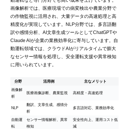
動運転など専門分野でも高い成果を上げています。
画像解析では、医療現場での病変検出や農業分野で
の作物監視に活用され、大量データの高速処理と高
精度化が実現しています。NLP分野では、多言語翻
訳や感情分析、AI文章生成ツールとしてChatGPTや
Claude AIが企業の業務効率化に寄与しています。自
動運転領域では、クラウドAIがリアルタイムで膨大
なセンサー情報を処理し、安全運転支援や異常検知
に用いられています。
分野
活用例
主なメリット
画像解
医療画像診断、農業監視
高精度・高速処理
析
翻訳、文章生成、感情分
NLP
多言語対応、業務効率化
析
自動運
センサー情報解析、異常
安全性向上、運用コスト低
転
検知
減