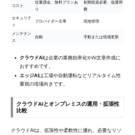
従量課金、無料プランあ
初期投資必要、低運用
コスト
り
費
セキュリテ
プロバイダー主導
現地管理
ィ
メンテナン
自動
手動または現場更新
ス
クラウドAI
は企業の業務効率化やAI文章作成に
おすすめです。
エッジAI
は工場や自動運転などリアルタイム性
重視の現場向きです。
クラウドAIとオンプレミスの運用・拡張性
比較
クラウドAIは、拡張性や柔軟性に優れ、必要なリソ