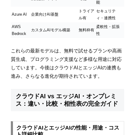
能
トライア
セキュリテ
Azure AI
企業向けAI基盤
ル有
ィ・連携性
AWS
柔軟性・拡張
カスタムAIモデル構築
無料枠有
Bedrock
性
これらの最新モデルは、無料で試せるプランや高画
質生成、プログラミング支援など多様な用途に対応
しています。今後はクラウドAIとエッジAIの連携も
進み、さらなる進化が期待されています。
クラウドAI vs エッジAI・オンプレミ
ス：違い・比較・相性表の完全ガイド
クラウドAIとエッジAIの性能・用途・コス
ト詳細比較