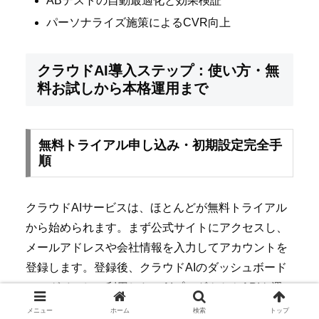
ABテストの自動最適化と効果検証
パーソナライズ施策によるCVR向上
クラウドAI導入ステップ：使い方・無
料お試しから本格運用まで
無料トライアル申し込み・初期設定完全手
順
クラウドAIサービスは、ほとんどが無料トライアル
から始められます。まず公式サイトにアクセスし、
メールアドレスや会社情報を入力してアカウントを
登録します。登録後、クラウドAIのダッシュボード
にログインし、利用したいAIプロダクトやAPIを選
択します。初期設定ではAPIキーの発行やセキュリ
メニュー
ホーム
検索
トップ