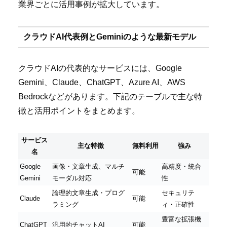
業界ごとに活用事例が拡大しています。
クラウドAI代表例とGeminiのような最新モデル
クラウドAIの代表的なサービスには、Google
Gemini、Claude、ChatGPT、Azure AI、AWS
Bedrockなどがあります。下記のテーブルで主な特
徴と活用ポイントをまとめます。
サービス
主な特徴
無料利用
強み
名
Google
画像・文章生成、マルチ
高精度・統合
可能
Gemini
モーダル対応
性
論理的文章生成・プログ
セキュリテ
Claude
可能
ラミング
ィ・正確性
豊富な拡張機
ChatGPT
汎用的チャットAI
可能