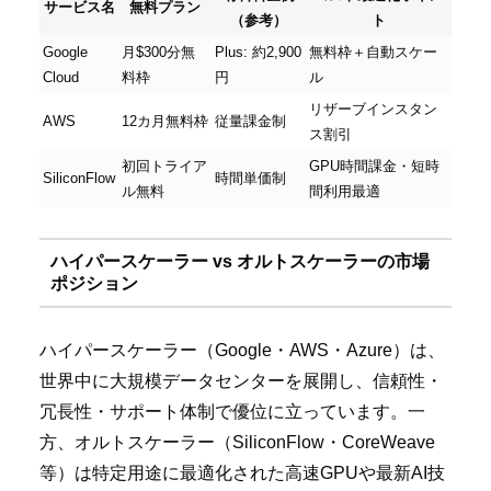
サービス名
無料プラン
（参考）
ト
Google
月$300分無
Plus: 約2,900
無料枠＋自動スケー
Cloud
料枠
円
ル
リザーブインスタン
AWS
12カ月無料枠
従量課金制
ス割引
初回トライア
GPU時間課金・短時
SiliconFlow
時間単価制
ル無料
間利用最適
ハイパースケーラー vs オルトスケーラーの市場
ポジション
ハイパースケーラー（Google・AWS・Azure）は、
世界中に大規模データセンターを展開し、信頼性・
冗長性・サポート体制で優位に立っています。一
方、オルトスケーラー（SiliconFlow・CoreWeave
等）は特定用途に最適化された高速GPUや最新AI技