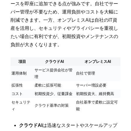
ースを即座に追加できる点が強みです。自社でサー
バー管理が不要なため、運用負担やコストを大幅に
削減できます。一方、オンプレミスAIは自社のIT資
産を活用し、セキュリティやプライバシーを重視し
たい場合に有利ですが、初期投資やメンテナンスの
負担が大きくなります。
項目
クラウドAI
オンプレミスAI
サービス提供会社が管
運用体制
自社で管理
理
拡張性
柔軟に拡張可能
サーバー増設必要
コスト
初期投資少、従量課金
初期投資大、維持費高
セキュリテ
自社基準で柔軟に設定可
クラウド基準の対策
ィ
能
クラウドAI
は迅速なスタートやスケールアップ