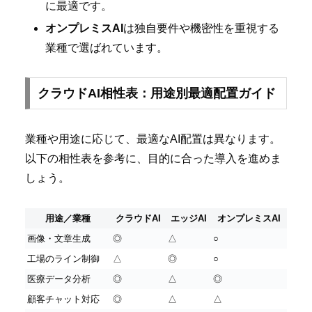
に最適です。
オンプレミスAI
は独自要件や機密性を重視する
業種で選ばれています。
クラウドAI相性表：用途別最適配置ガイド
業種や用途に応じて、最適なAI配置は異なります。
以下の相性表を参考に、目的に合った導入を進めま
しょう。
用途／業種
クラウドAI
エッジAI
オンプレミスAI
画像・文章生成
◎
△
○
工場のライン制御
△
◎
○
医療データ分析
◎
△
◎
顧客チャット対応
◎
△
△