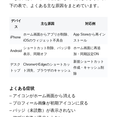
下の表で、よくある主な原因をまとめています。
デバイ
主な原因
対応例
ス
ホーム画面からアプリが削除、
App Storeから再イン
iPhone
iOSのウィジェット不具合
ストール
ショートカット削除、バッジ非
ホーム画面に再追
Android
表示、同期オフ
加・同期設定ON
新規ショートカット
デスク
ChromeやEdgeのショートカッ
作成・キャッシュ削
トップ
ト消失、ブラウザのキャッシュ
除
よくある症状
– アイコンがホーム画面から消える
– プロフィール画像が初期アイコンに戻る
– バッジ（未読数）が表示されない