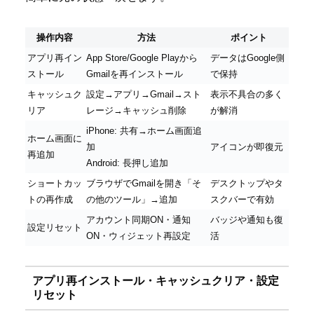
操作内容
方法
ポイント
アプリ再イン
App Store/Google Playから
データはGoogle側
ストール
Gmailを再インストール
で保持
キャッシュク
設定→アプリ→Gmail→スト
表示不具合の多く
リア
レージ→キャッシュ削除
が解消
iPhone: 共有→ホーム画面追
ホーム画面に
加
アイコンが即復元
再追加
Android: 長押し追加
ショートカッ
ブラウザでGmailを開き「そ
デスクトップやタ
トの再作成
の他のツール」→追加
スクバーで有効
アカウント同期ON・通知
バッジや通知も復
設定リセット
ON・ウィジェット再設定
活
アプリ再インストール・キャッシュクリア・設定
リセット