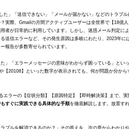
しました」「送信できない」「メールが届かない」などのトラブ
？実際、Gmailの月間アクティブユーザーは全世界で【18億
利用者が日常的に利用しています。しかし、迷惑メール判定に
る送信エラーなど、その発生原因は多岐にわたり、2023年にはG
ラー報告が多数寄せられています。
った」「エラーメッセージの意味がわからず困っている」とい
】や【20108】といった数字が表示されても、何が問題か分か
関するエラーの【症状分類】【原因特定】【即時解決策】まで、
でもすぐに実践できる具体的な手順
を徹底解説します。放置す
トラブルを解消できるのか？」その答えを、次の章からわかり