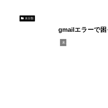
未分類
gmailエラー
未分類