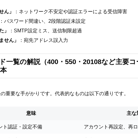
せん」
：ネットワーク不安定や認証エラーによる受信障害
：パスワード間違い、2段階認証未設定
た」
：SMTP設定ミス、送信制限超過
ません」
：宛先アドレス誤入力
ード一覧の解説（400・550・20108など主要
本
決の重要な手がかりです。代表的なものは以下の通りです。
意味
主な
ント認証・設定不備
アカウント再設定、再ロ