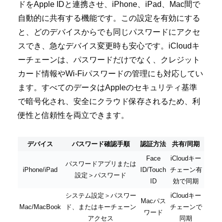
ドをApple IDと連携させ、iPhone、iPad、Mac間で
自動的に共有する機能です。この設定を有効にする
と、どのデバイスからでも同じパスワードにアクセ
スでき、急なデバイス変更時も安心です。iCloudキ
ーチェーンは、パスワードだけでなく、クレジット
カード情報やWi-Fiパスワードの管理にも対応してい
ます。すべてのデータはAppleのセキュリティ基準
で暗号化され、安全にクラウド保存されるため、利
便性と信頼性を両立できます。
デバイス
パスワード確認手順
認証方法
共有/同期
Face
iCloudキー
パスワードアプリまたは
iPhone/iPad
ID/Touch
チェーン有
設定＞パスワード
ID
効で同期
システム設定＞パスワー
iCloudキー
Macパス
Mac/MacBook
ド、またはキーチェーン
チェーンで
ワード
アクセス
同期