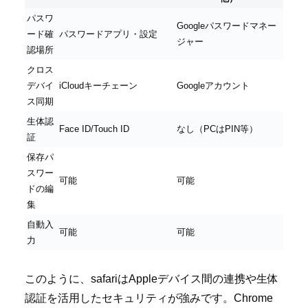
パスワ
Googleパスワードマネー
ード確
パスワードアプリ・設定
ジャー
認場所
クロス
デバイ
iCloudキーチェーン
Googleアカウント
ス同期
生体認
Face ID/Touch ID
なし（PCはPIN等）
証
保存パ
スワー
可能
可能
ドの編
集
自動入
可能
可能
力
このように、safariはAppleデバイス間の連携や生体
認証を活用したセキュリティが強みです。Chrome