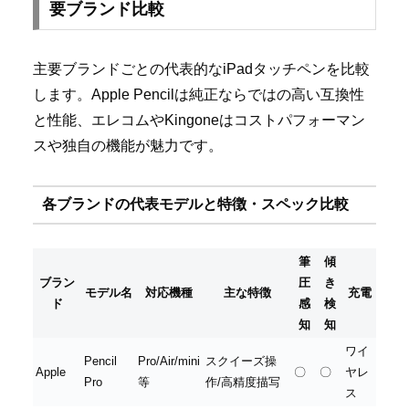
要ブランド比較
主要ブランドごとの代表的なiPadタッチペンを比較
します。Apple Pencilは純正ならではの高い互換性
と性能、エレコムやKingoneはコストパフォーマン
スや独自の機能が魅力です。
各ブランドの代表モデルと特徴・スペック比較
筆
傾
ブラン
圧
き
モデル名
対応機種
主な特徴
充電
ド
感
検
知
知
ワイ
Pencil
Pro/Air/mini
スクイーズ操
Apple
〇
〇
ヤレ
Pro
等
作/高精度描写
ス