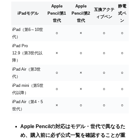
Apple
Apple
静電
互換アクテ
iPadモデル
Pencil第1
Pencil第2
式ペ
ィブペン
世代
世代
ン
iPad（第6～10世
○
×
○
○
代）
iPad Pro
12.9（第3世代以
×
○
○
○
降）
iPad Air（第3世
○
×
○
○
代）
iPad mini（第5世
○
×
○
○
代以降）
iPad Air（第4・5
×
○
○
○
世代）
Apple Pencilの対応はモデル・世代で異なるた
め、購入前に必ず公式一覧を確認することが重