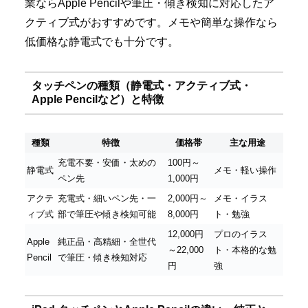
業ならApple Pencilや筆圧・傾き検知に対応したア
クティブ式がおすすめです。メモや簡単な操作なら
低価格な静電式でも十分です。
タッチペンの種類（静電式・アクティブ式・
Apple Pencilなど）と特徴
種類
特徴
価格帯
主な用途
充電不要・安価・太めの
100円～
静電式
メモ・軽い操作
ペン先
1,000円
アクテ
充電式・細いペン先・一
2,000円～
メモ・イラス
ィブ式
部で筆圧や傾き検知可能
8,000円
ト・勉強
12,000円
プロのイラス
Apple
純正品・高精細・全世代
～22,000
ト・本格的な勉
Pencil
で筆圧・傾き検知対応
円
強