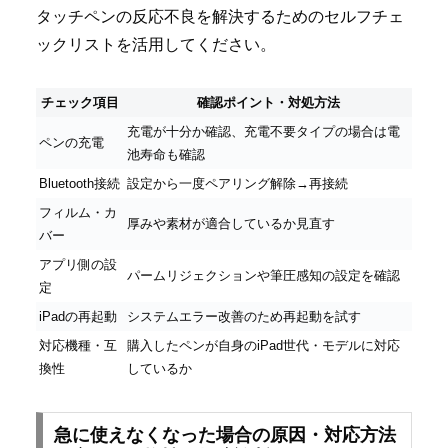
タッチペンの反応不良を解決するためのセルフチェ
ックリストを活用してください。
チェック項目
確認ポイント・対処方法
充電が十分か確認、充電不要タイプの場合は電
ペンの充電
池寿命も確認
Bluetooth接続
設定から一度ペアリング解除→再接続
フィルム・カ
厚みや素材が適合しているか見直す
バー
アプリ側の設
パームリジェクションや筆圧感知の設定を確認
定
iPadの再起動
システムエラー改善のため再起動を試す
対応機種・互
購入したペンが自身のiPad世代・モデルに対応
換性
しているか
急に使えなくなった場合の原因・対応方法