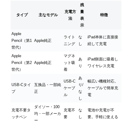
残
充電方
量
タイプ
主なモデル
特徴
法
表
示
Apple
ライト
な
iPad本体に直接接
Pencil（第1
Apple純正
ニング
し
続して充電
世代）
Apple
マグネ
あ
iPad側面に吸着し
Pencil（第2
Apple純正
ット吸
り
ワイヤレス充電
世代）
着
あ
USB-C
幅広い機種対応。
USB-Cタイ
互換品・一部純
り/
ケーブ
ケーブルで簡単充
プ
正
な
ル
電
し
ダイソー・100
充電不要タ
充電不
な
電池や充電が不
均・一部メーカ
ッチペン
要
し
要。手軽に使える
ー