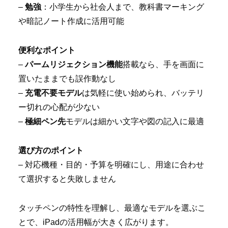
–
勉強
：小学生から社会人まで、教科書マーキング
や暗記ノート作成に活用可能
便利なポイント
–
パームリジェクション機能
搭載なら、手を画面に
置いたままでも誤作動なし
–
充電不要モデル
は気軽に使い始められ、バッテリ
ー切れの心配が少ない
–
極細ペン先
モデルは細かい文字や図の記入に最適
選び方のポイント
– 対応機種・目的・予算を明確にし、用途に合わせ
て選択すると失敗しません
タッチペンの特性を理解し、最適なモデルを選ぶこ
とで、iPadの活用幅が大きく広がります。