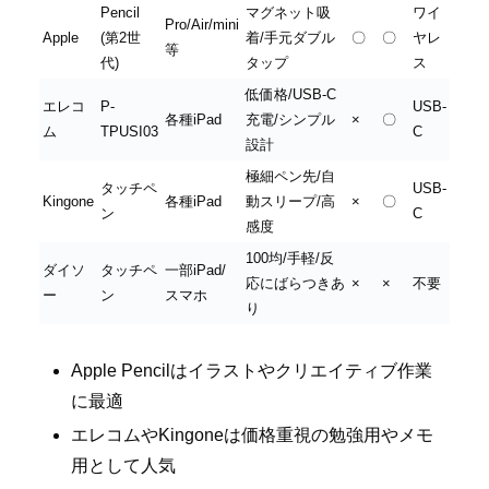
Pencil
マグネット吸
ワイ
Pro/Air/mini
Apple
(第2世
着/手元ダブル
〇
〇
ヤレ
等
代)
タップ
ス
低価格/USB-C
エレコ
P-
USB-
各種iPad
充電/シンプル
×
〇
ム
TPUSI03
C
設計
極細ペン先/自
タッチペ
USB-
Kingone
各種iPad
動スリープ/高
×
〇
ン
C
感度
100均/手軽/反
ダイソ
タッチペ
一部iPad/
応にばらつきあ
×
×
不要
ー
ン
スマホ
り
Apple Pencilはイラストやクリエイティブ作業
に最適
エレコムやKingoneは価格重視の勉強用やメモ
用として人気