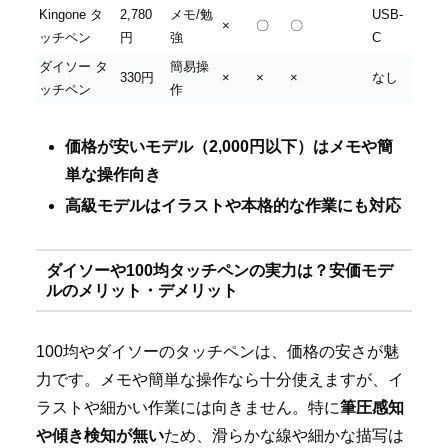
Kingone タ
2,780
メモ/勉
USB-
×
〇
〇
ッチペン
円
強
C
ダイソー タ
簡易操
330円
×
×
×
なし
ッチペン
作
価格が安いモデル（2,000円以下）はメモや簡
単な操作向き
高級モデルはイラストや本格的な作業にも対応
ダイソーや100均タッチペンの実力は？安価モデ
ルのメリット・デメリット
100均やダイソーのタッチペンは、価格の安さが魅
力です。メモや簡単な操作なら十分使えますが、イ
ラストや細かい作業には向きません。特に
筆圧感知
や傾き検知が無い
ため、滑らかな線や細かな描写は