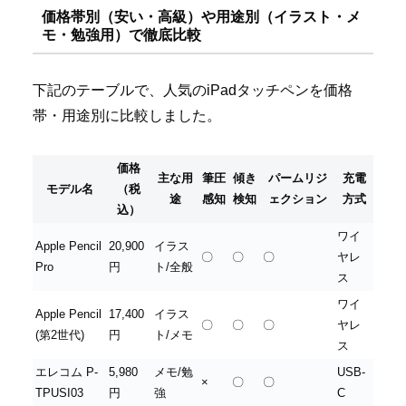
価格帯別（安い・高級）や用途別（イラスト・メ
モ・勉強用）で徹底比較
下記のテーブルで、人気のiPadタッチペンを価格
帯・用途別に比較しました。
価格
主な用
筆圧
傾き
パームリジ
充電
モデル名
（税
途
感知
検知
ェクション
方式
込）
ワイ
Apple Pencil
20,900
イラス
〇
〇
〇
ヤレ
Pro
円
ト/全般
ス
ワイ
Apple Pencil
17,400
イラス
〇
〇
〇
ヤレ
(第2世代)
円
ト/メモ
ス
エレコム P-
5,980
メモ/勉
USB-
×
〇
〇
TPUSI03
円
強
C