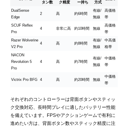
タン数
ク精度
ー持ち
方式
DualSense
有線/
高価格
2
高
約6時間
Edge
無線
帯
SCUF Reflex
高価格
4
非常に高
約10時間
無線
Pro
帯
Razer Wolverine
有線/
中高価
4
高
約8時間
V2 Pro
無線
格帯
NACON
有線/
中価格
Revolution 5
4
高
約7時間
無線
帯
Pro
中価格
Victrix Pro BFG
4
高
約20時間
無線
帯
それぞれのコントローラーは背面ボタンやスティッ
ク交換対応、長時間プレイに適したバッテリー性能
を備えています。FPSやアクションゲームで有利に
進めたい方は、背面ボタン数やスティック精度に注