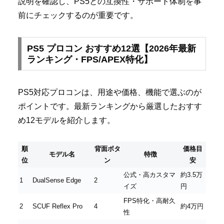
説明を確認し、PS5との互換性・サポート体制を事
前にチェックするのが重要です。
PS5 プロコン おすすめ12選【2026年最新
ランキング・FPS/APEX特化】
PS5対応プロコンは、用途や価格、機能で選ぶのが
ポイントです。最新ランキングから厳選したおすす
め12モデルを紹介します。
順
背面ボタ
価格目
モデル名
特徴
位
ン
安
公式・高カスタマ
約3.5万
1
DualSense Edge
2
イズ
円
FPS特化・高耐久
2
SCUF Reflex Pro
4
約4万円
性