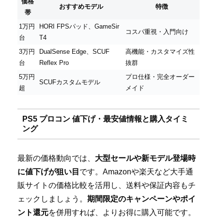
価格
おすすめモデル
特徴
帯
1万円
HORI FPSパッド、GameSir
コスパ重視・入門向け
台
T4
3万円
DualSense Edge、SCUF
高機能・カスタマイズ性
台
Reflex Pro
抜群
5万円
プロ仕様・完全オーダー
SCUFカスタムモデル
超
メイド
PS5 プロコン 値下げ・最安値情報と購入タイミ
ング
最新の価格動向では、
大型セールや新モデル登場時
に値下げが狙い目
です。Amazonや楽天など大手通
販サイトの価格比較を活用し、送料や保証内容もチ
ェックしましょう。
期間限定のキャンペーンやポイ
ント還元
を併用すれば、よりお得に購入可能です。