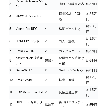
Razer Wolverine V2
3
4
有線・無線両対応
約3万円
Pro
軽量設計・PC対
約2.5万
4
NACON Revolution
4
応
円
約2.8万
5
Victrix Pro BFG
4
格闘ゲーム向け
円
約1.6万
6
HORI FPSパッド
2
コスパ重視
円
7
Astro C40 TR
2
カスタムパーツ
約3万円
eXtremeRate改造キ
背面ボタン後付け
8
追加可
約6千円
ット
可能
9
GameSir T4
2
Switch/PC両対応
約8千円
約1.2万
10
Brook Vivid
2
軽量・有線
円
約1.5万
11
PDP Victrix Gambit
2
反応速度追求
円
OIVO PS5背面ボタ
後付けアタッチメ
12
追加可
約5千円