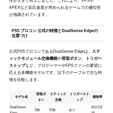
性が大きく向上しました。これにより、FPSや
APEXなど反応速度が求められるゲームでの優位性
が強調されています。
PS5 プロコン 公式の特徴とDualSense Edgeの
位置づけ
公式PS5プロコンであるDualSense Edgeは、
ステ
ィックモジュール交換機能
や
背面ボタン
、
トリガー
ストップ
など、プロゲーマーやFPSファンの要望に
応える多機能モデルです。以下のテーブルで主な特
徴を比較します。
背面ボ
スティック
トリガースト
モデル名
価格帯
タン
交換
ップ
DualSense
約3.5万
2個
可能
あり
Edge
円