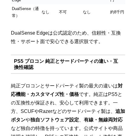
DualSense（通
なし
不可
なし
約8千円
常）
DualSense Edgeは公式認定のため、信頼性・互換
性・サポート面で安心できる選択肢です。
PS5 プロコン 純正とサードパーティの違い・互
換性確認
純正プロコンとサードパーティ製の最大の違いは
対
応機能・カスタマイズ性・価格
です。純正はPS5と
の互換性が保証され、安心して利用できます。一
方、SCUFやRazerなどのサードパーティ製は、
追加
ボタン
や
独自ソフトウェア設定
、
有線・無線両対応
など独自の特徴を持っています。公式サイトや商品