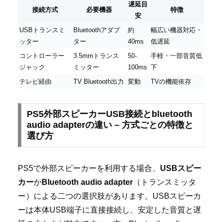
遅延目
接続方式
必要機器
特徴
安
USBトランスミ
Bluetoothアダプ
約
幅広い機器対応・
ッター
ター
40ms
低遅延
コントローラー
3.5mmトランス
50-
手軽・一部音質低
ジャック
ミッター
100ms
下
テレビ経由
TV Bluetooth出力
変動
TVの機能依存
PS5外部スピーカーUSB接続とbluetooth
audio adapterの違い – 方式ごとの特徴と
選び方
PS5で外部スピーカーを利用する場合、
USBスピー
カー
か
Bluetooth audio adapter
（トランスミッタ
ー）による二つの選択肢があります。USBスピーカ
ーは本体USB端子に直接接続し、安定した音質と遅