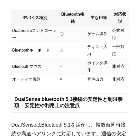
Bluetooth接
対応状
デバイス種別
主な用途
続
況
DualSenseコントローラ
公式対
〇
ゲーム操作
ー
応
テキスト入
一部対
Bluetoothキーボード
△
力
応
ポインタ操
Bluetoothマウス
×
非対応
作
オーディオ機器
×
音声出力
非対応
DualSense bluetooth 5.1接続の安定性と制限事
項 – 安定性や利用上の注意点
DualSenseはBluetooth 5.1を活かし、複数台同時接
続や高速ペアリングに対応しています。通信の安定