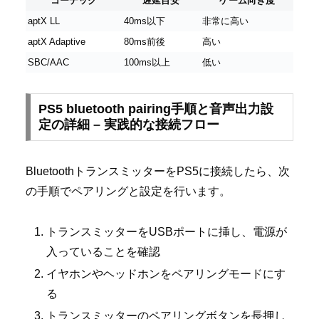
コーデック
遅延目安
ゲーム向き度
aptX LL
40ms以下
非常に高い
aptX Adaptive
80ms前後
高い
SBC/AAC
100ms以上
低い
PS5 bluetooth pairing手順と音声出力設
定の詳細 – 実践的な接続フロー
BluetoothトランスミッターをPS5に接続したら、次
の手順でペアリングと設定を行います。
トランスミッターをUSBポートに挿し、電源が
入っていることを確認
イヤホンやヘッドホンをペアリングモードにす
る
トランスミッターのペアリングボタンを長押し