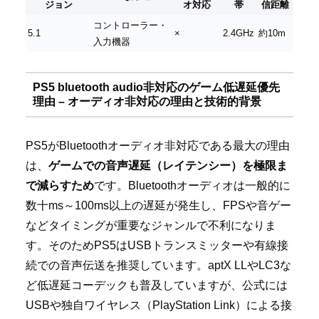
ジョン
オ対応
帯
信距離
コントローラー・
5.1
×
2.4GHz
約10m
入力機器
PS5 bluetooth audio非対応のゲーム低遅延優先
理由 – オーディオ非対応の理由と技術的背景
PS5がBluetoothオーディオ非対応である最大の理由
は、
ゲームでの音声遅延（レイテンシー）を極限ま
で減らすため
です。Bluetoothオーディオは一般的に
数十ms～100ms以上の遅延が発生し、FPSや音ゲー
などタイミングが重要なジャンルで不利になりま
す。そのためPS5はUSBトランスミッターや有線接
続での音声伝送を推奨しています。aptX LLやLC3な
ど低遅延コーデックも普及していますが、公式には
USBや独自ワイヤレス（PlayStation Link）による接