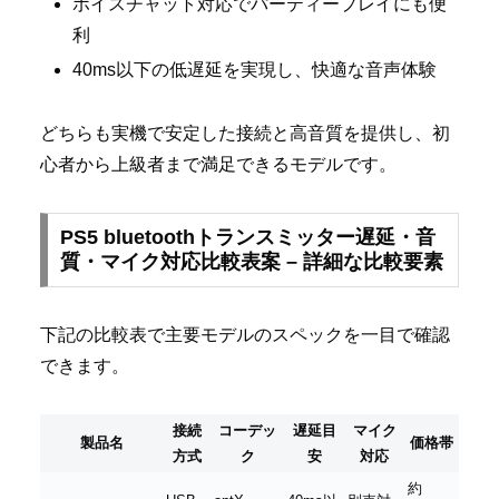
ボイスチャット対応でパーティープレイにも便
利
40ms以下の低遅延を実現し、快適な音声体験
どちらも実機で安定した接続と高音質を提供し、初
心者から上級者まで満足できるモデルです。
PS5 bluetoothトランスミッター遅延・音
質・マイク対応比較表案 – 詳細な比較要素
下記の比較表で主要モデルのスペックを一目で確認
できます。
接続
コーデッ
遅延目
マイク
製品名
価格帯
方式
ク
安
対応
約