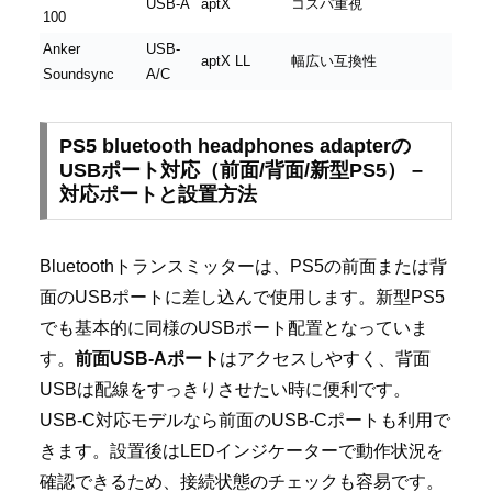
USB-A
aptX
コスパ重視
100
Anker
USB-
aptX LL
幅広い互換性
Soundsync
A/C
PS5 bluetooth headphones adapterの
USBポート対応（前面/背面/新型PS5） –
対応ポートと設置方法
Bluetoothトランスミッターは、PS5の前面または背
面のUSBポートに差し込んで使用します。新型PS5
でも基本的に同様のUSBポート配置となっていま
す。
前面USB-Aポート
はアクセスしやすく、背面
USBは配線をすっきりさせたい時に便利です。
USB-C対応モデルなら前面のUSB-Cポートも利用で
きます。設置後はLEDインジケーターで動作状況を
確認できるため、接続状態のチェックも容易です。