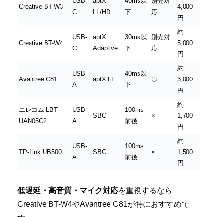
USB-
aptX
40ms以
別売対
Creative BT-W3
4,000
C
LL/HD
下
応
円
約
USB-
aptX
30ms以
別売対
Creative BT-W4
5,000
C
Adaptive
下
応
円
約
USB-
40ms以
Avantree C81
aptX LL
〇
3,000
A
下
円
約
エレコム LBT-
USB-
100ms
SBC
×
1,700
UAN05C2
A
前後
円
約
USB-
100ms
TP-Link UB500
SBC
×
1,500
A
前後
円
低遅延・高音質・マイク対応
を重視するなら
Creative BT-W4やAvantree C81が特におすすめで