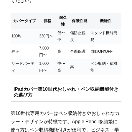
ください。
耐久
カバータイプ
価格
保護性能
機能性
性
低〜
傷防止程
スタンド機能簡
100均
330円〜
中
度
易
7,000
純正
高
全面保護
自動ON/OFF
円〜
サードパーテ
1,000
中〜
ペン収納・多機
高
ィ
円〜
高
能
iPadカバー第10世代おしゃれ・ペン収納機能付き
の選び方
第10世代専用カバーはペン収納付きやおしゃれなカ
ラー・デザインが特徴です。Apple Pencilを頻繁に
使う方はペン収納機能付きが便利で、ビジネス・学