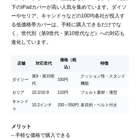
下のiPadカバーが高い人気を集めています。ダイソ
ーやセリア、キャンドゥなどの100均各社が投入す
る低価格帯カバーは、手軽に購入できるだけでな
く、世代別（第9世代・第10世代など）への対応も
進化しています。
価格（税
店舗
対応世代
特徴
込）
第9・第10世
クッション性・スタンド
ダイソー
330円
代
機能
セリア
10.2/10.9
110円
フェルト素材・薄型
キャンド
10.2インチ
330～550円
多目的・ベルト付き
ゥ
メリット
– 手軽な価格で購入できる