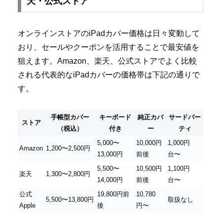
天・公式ストア
オンラインストアのiPadカバー価格は日々変動して
おり、セールやクーポンを活用することで最安値を
狙えます。Amazon、楽天、公式ストアでよく比較
される代表的なiPadカバーの価格帯は下記の通りで
す。
手帳型カバー
キーボード
純正カバ
サードパー
ストア
（税込）
付き
ー
ティ
5,000〜
10,000円
1,000円
Amazon
1,200〜2,500円
13,000円
前後
台〜
5,500〜
10,500円
1,100円
楽天
1,300〜2,800円
14,000円
前後
台〜
公式
19,800円前
10,780
5,500〜13,800円
取扱なし
Apple
後
円〜