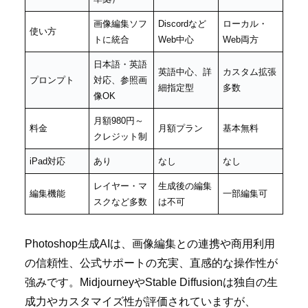
画像編集ソフ
Discordなど
ローカル・
使い方
トに統合
Web中心
Web両方
日本語・英語
英語中心、詳
カスタム拡張
プロンプト
対応、参照画
細指定型
多数
像OK
月額980円～
料金
月額プラン
基本無料
クレジット制
iPad対応
あり
なし
なし
レイヤー・マ
生成後の編集
編集機能
一部編集可
スクなど多数
は不可
Photoshop生成AIは、画像編集との連携や商用利用
の信頼性、公式サポートの充実、直感的な操作性が
強みです。MidjourneyやStable Diffusionは独自の生
成力やカスタマイズ性が評価されていますが、