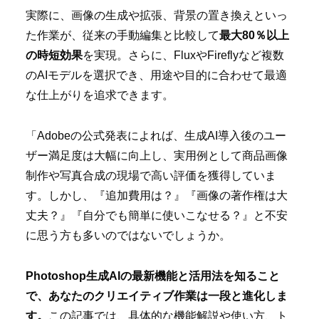
実際に、画像の生成や拡張、背景の置き換えといっ
た作業が、従来の手動編集と比較して
最大80％以上
の時短効果
を実現。さらに、FluxやFireflyなど複数
のAIモデルを選択でき、用途や目的に合わせて最適
な仕上がりを追求できます。
「Adobeの公式発表によれば、生成AI導入後のユー
ザー満足度は大幅に向上し、実用例として商品画像
制作や写真合成の現場で高い評価を獲得していま
す。しかし、『追加費用は？』『画像の著作権は大
丈夫？』『自分でも簡単に使いこなせる？』と不安
に思う方も多いのではないでしょうか。
Photoshop生成AIの最新機能と活用法を知ること
で、あなたのクリエイティブ作業は一段と進化しま
す。
この記事では、具体的な機能解説や使い方、ト