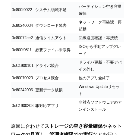
パーティション空き容量
0x800f0922
システム領域不足
確保
ネットワーク再確認・再
0x80240034
ダウンロード障害
起動
0x80072ee2
通信タイムアウト
回線速度確認・再接続
ISOから手動アップグレ
0x800f081f
必要ファイル未取得
ード
ドライバ更新・不要デバ
0xC1900101
ドライバ競合
イス外し
0x80070020
プロセス競合
他のアプリ全終了
Windows Updateリセッ
0x80242006
更新データ破損
ト
非対応ソフトウェアのア
0xC1900208
非対応アプリ
ンインストール
原因に合わせて
ストレージの空き容量確保
や
ネット
ワークの見直し
、
管理者権限での実行
などを行い、