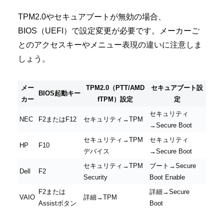
TPM2.0やセキュアブートが無効の場合、
BIOS（UEFI）で設定変更が必要です。メーカーご
とのアクセスキーやメニュー表現の違いに注意しま
しょう。
メー
TPM2.0（PTT/AMD
セキュアブート設
BIOS起動キー
カー
fTPM）設定
定
セキュリティ
NEC
F2またはF12
セキュリティ→TPM
→Secure Boot
セキュリティ→TPM
セキュリティ
HP
F10
デバイス
→Secure Boot
セキュリティ→TPM
ブート→Secure
Dell
F2
Security
Boot Enable
F2または
詳細→Secure
VAIO
詳細→TPM
Assistボタン
Boot