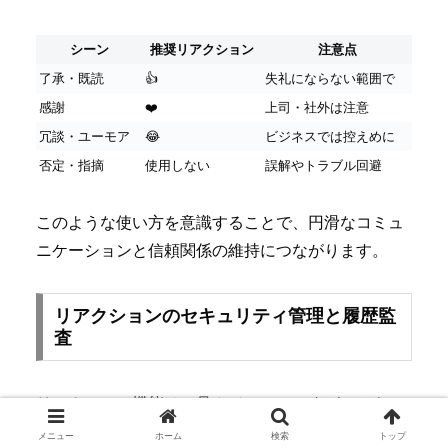
シーン
推奨リアクション
注意点
了承・既読
👍
失礼にならない範囲で
感謝
❤️
上司・社外は注意
冗談・ユーモア
😂
ビジネスでは控えめに
否定・指摘
使用しない
誤解やトラブル回避
このような使い方を意識することで、円滑なコミュ
ニケーションと信頼関係の維持につながります。
リアクションのセキュリティ管理と履歴監
査
リアクション機能は一見カジュアルですが、セキュ
リティや監査の観点でも重要です。管理者はリアク
メニュー
ホーム
検索
トップ