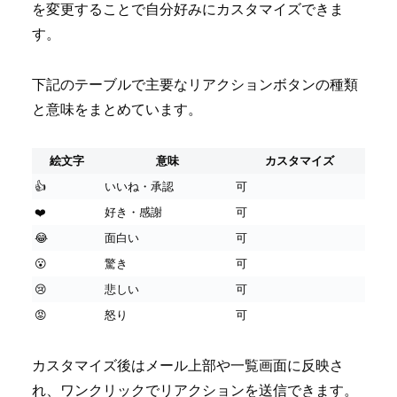
を変更することで自分好みにカスタマイズできま
す。
下記のテーブルで主要なリアクションボタンの種類
と意味をまとめています。
絵文字
意味
カスタマイズ
👍
いいね・承認
可
❤️
好き・感謝
可
😂
面白い
可
😮
驚き
可
😢
悲しい
可
😡
怒り
可
カスタマイズ後はメール上部や一覧画面に反映さ
れ、ワンクリックでリアクションを送信できます。