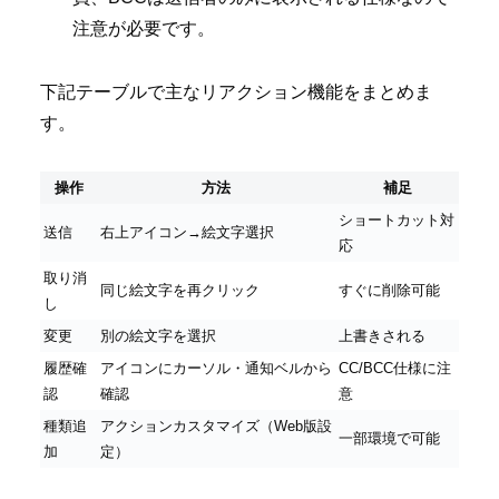
注意が必要です。
下記テーブルで主なリアクション機能をまとめま
す。
操作
方法
補足
ショートカット対
送信
右上アイコン→絵文字選択
応
取り消
同じ絵文字を再クリック
すぐに削除可能
し
変更
別の絵文字を選択
上書きされる
履歴確
アイコンにカーソル・通知ベルから
CC/BCC仕様に注
認
確認
意
種類追
アクションカスタマイズ（Web版設
一部環境で可能
加
定）