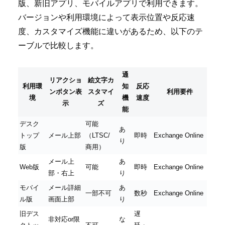
版、新旧アプリ、モバイルアプリで利用できます。
バージョンや利用環境によって表示位置や反応速
度、カスタマイズ機能に違いがあるため、以下のテ
ーブルで比較します。
通
リアクショ
絵文字カ
利用環
知
反応
ンボタン表
スタマイ
利用要件
境
機
速度
示
ズ
能
デスク
可能
あ
トップ
メール上部
（LTSC/
即時
Exchange Online
り
版
商用）
メール上
あ
Web版
可能
即時
Exchange Online
部・右上
り
モバイ
メール詳細
あ
一部不可
数秒
Exchange Online
ル版
画面上部
り
旧デス
遅
非対応or限
な