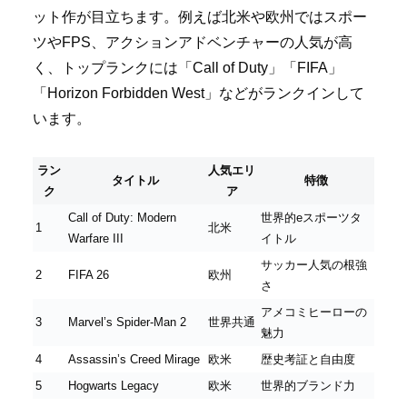
ット作が目立ちます。例えば北米や欧州ではスポー
ツやFPS、アクションアドベンチャーの人気が高
く、トップランクには「Call of Duty」「FIFA」
「Horizon Forbidden West」などがランクインして
います。
ラン
人気エリ
タイトル
特徴
ク
ア
Call of Duty: Modern
世界的eスポーツタ
1
北米
Warfare III
イトル
サッカー人気の根強
2
FIFA 26
欧州
さ
アメコミヒーローの
3
Marvel’s Spider-Man 2
世界共通
魅力
4
Assassin’s Creed Mirage
欧米
歴史考証と自由度
5
Hogwarts Legacy
欧米
世界的ブランド力