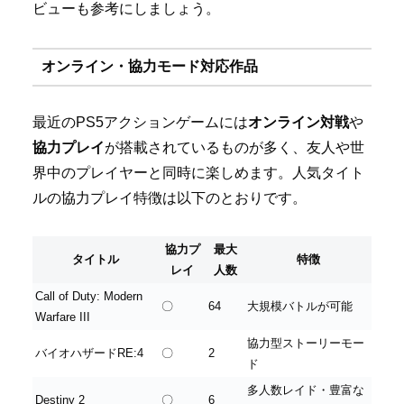
ビューも参考にしましょう。
オンライン・協力モード対応作品
最近のPS5アクションゲームには
オンライン対戦
や
協力プレイ
が搭載されているものが多く、友人や世
界中のプレイヤーと同時に楽しめます。人気タイト
ルの協力プレイ特徴は以下のとおりです。
協力プ
最大
タイトル
特徴
レイ
人数
Call of Duty: Modern
〇
64
大規模バトルが可能
Warfare III
協力型ストーリーモー
バイオハザードRE:4
〇
2
ド
多人数レイド・豊富な
Destiny 2
〇
6