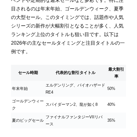
ベントや定期的な週末セールなど多彩です。特に注
目されるのは年末年始、ゴールデンウィーク、夏季
の大型セール。このタイミングでは、話題作や人気
シリーズの新作が大幅割引となることが多く、人気
ランキング上位のタイトルも狙い目です。以下は
2026年の主なセールタイミングと注目タイトルの一
例です。
最大割引
セール時期
代表的な割引タイトル
率
エルデンリング、バイオハザード
年末年始
50%
RE4
ゴールデンウィー
スパイダーマン2、龍が如く8
40%
ク
ファイナルファンタジーVIIリバ
夏のビッグセール
35%
ース