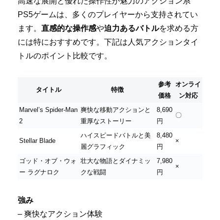
高速な展開と優れた操作性が魅力のアクション系
PS5ゲームは、多くのプレイヤーから支持されてい
ます。
直感的な操作感
や
迫力あるバトル
を求める方
には特におすすめです。下記は人気アクションタイ
トルのポイント比較です。
参考
オンライ
タイトル
特徴
価格
ン対応
Marvel’s Spider-Man
爽快な移動アクションと
8,690
〇
2
重厚なストーリー
円
ハイスピードバトルと美
8,480
Stellar Blade
×
麗グラフィック
円
ゴッド・オブ・ウォ
壮大な物語とダイナミッ
7,980
×
ー ラグナロク
クな戦闘
円
強み
– 爽快なアクション体験