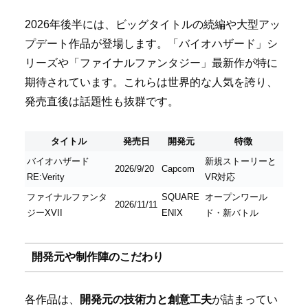
2026年後半には、ビッグタイトルの続編や大型アッ
プデート作品が登場します。「バイオハザード」シ
リーズや「ファイナルファンタジー」最新作が特に
期待されています。これらは世界的な人気を誇り、
発売直後は話題性も抜群です。
タイトル
発売日
開発元
特徴
バイオハザード
新規ストーリーと
2026/9/20
Capcom
RE:Verity
VR対応
ファイナルファンタ
SQUARE
オープンワール
2026/11/11
ジーXVII
ENIX
ド・新バトル
開発元や制作陣のこだわり
各作品は、
開発元の技術力と創意工夫
が詰まってい