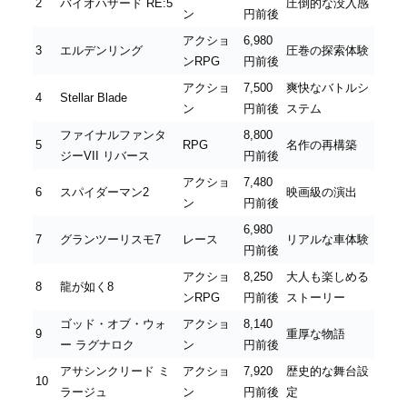
2
バイオハザード RE:5
圧倒的な没入感
ン
円前後
アクショ
6,980
3
エルデンリング
圧巻の探索体験
ンRPG
円前後
アクショ
7,500
爽快なバトルシ
4
Stellar Blade
ン
円前後
ステム
ファイナルファンタ
8,800
5
RPG
名作の再構築
ジーVII リバース
円前後
アクショ
7,480
6
スパイダーマン2
映画級の演出
ン
円前後
6,980
7
グランツーリスモ7
レース
リアルな車体験
円前後
アクショ
8,250
大人も楽しめる
8
龍が如く8
ンRPG
円前後
ストーリー
ゴッド・オブ・ウォ
アクショ
8,140
9
重厚な物語
ー ラグナロク
ン
円前後
アサシンクリード ミ
アクショ
7,920
歴史的な舞台設
10
ラージュ
ン
円前後
定