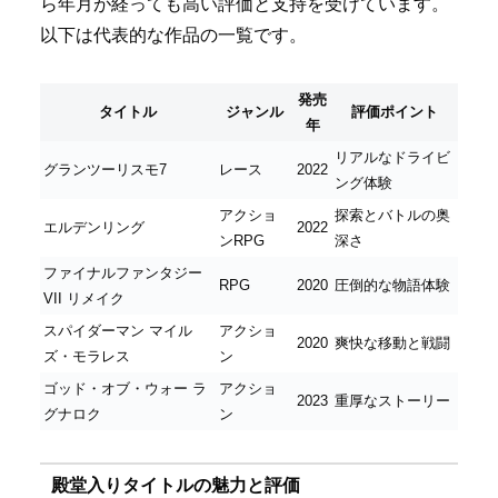
ら年月が経っても高い評価と支持を受けています。
以下は代表的な作品の一覧です。
発売
タイトル
ジャンル
評価ポイント
年
リアルなドライビ
グランツーリスモ7
レース
2022
ング体験
アクショ
探索とバトルの奥
エルデンリング
2022
ンRPG
深さ
ファイナルファンタジー
RPG
2020
圧倒的な物語体験
VII リメイク
スパイダーマン マイル
アクショ
2020
爽快な移動と戦闘
ズ・モラレス
ン
ゴッド・オブ・ウォー ラ
アクショ
2023
重厚なストーリー
グナロク
ン
殿堂入りタイトルの魅力と評価