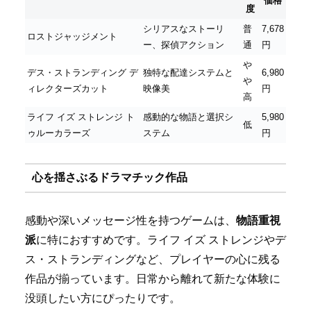
価格
度
シリアスなストーリ
普
7,678
ロストジャッジメント
ー、探偵アクション
通
円
や
デス・ストランディング デ
独特な配達システムと
6,980
や
ィレクターズカット
映像美
円
高
ライフ イズ ストレンジ ト
感動的な物語と選択シ
5,980
低
ゥルーカラーズ
ステム
円
心を揺さぶるドラマチック作品
感動や深いメッセージ性を持つゲームは、
物語重視
派
に特におすすめです。ライフ イズ ストレンジやデ
ス・ストランディングなど、プレイヤーの心に残る
作品が揃っています。日常から離れて新たな体験に
没頭したい方にぴったりです。