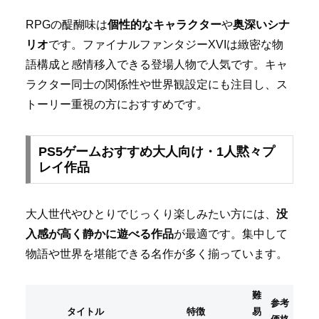
RPGの醍醐味は
個性的なキャラクター
や
奥深いシナ
リオ
です。ファイナルファンタジーXVIは緻密な物
語構成と感情移入できる登場人物で人気です。キャ
ラクター同士の関係性や世界観設定にも注目し、ス
トーリー重視の方におすすめです。
PS5ゲームおすすめ大人向け・1人黙々プ
レイ作品
大人世代やひとりでじっくり楽しみたい方には、
没
入感が高く静かに遊べる作品
が最適です。集中して
物語や世界を堪能できる名作が多く揃っています。
難
参考
タイトル
特徴
易