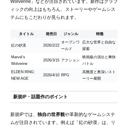
Wolverine」などが注目されています。新作はグラフ
ィックの向上はもちろん、ストーリーやゲームシス
テムにもこだわりが見られます。
タイトル
発売日
ジャンル
特徴
オープンワ
広大な世界と自由な
紅の砂漠
2026/2/22
ールド
探索
Marvel’s
映画級の演出と爽快
2026/3/15
アクション
Wolverine
バトル
ELDEN RING:
高難度と奥深いスト
2026/4/10
RPG
NEW AGE
ーリー展開
新規IP・話題作のポイント
新規IPでは、
独自の世界観
や革新的なゲームシステ
ムが注目されています。例えば「紅の砂漠」は、リ