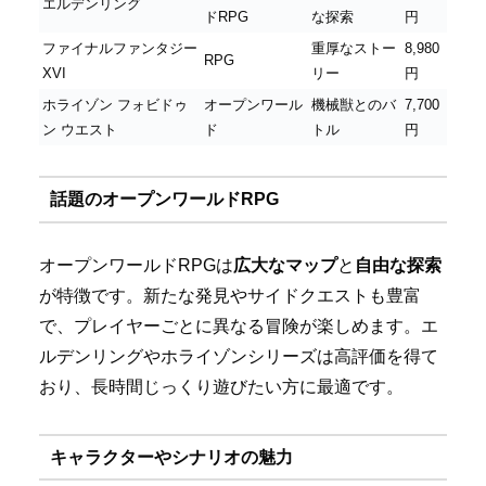
エルデンリング
ドRPG
な探索
円
ファイナルファンタジー
重厚なストー
8,980
RPG
XVI
リー
円
ホライゾン フォビドゥ
オープンワール
機械獣とのバ
7,700
ン ウエスト
ド
トル
円
話題のオープンワールドRPG
オープンワールドRPGは
広大なマップ
と
自由な探索
が特徴です。新たな発見やサイドクエストも豊富
で、プレイヤーごとに異なる冒険が楽しめます。エ
ルデンリングやホライゾンシリーズは高評価を得て
おり、長時間じっくり遊びたい方に最適です。
キャラクターやシナリオの魅力