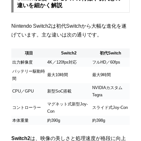
違いを細かく解説
Nintendo Switch2は初代Switchから大幅な進化を遂
げています。主な違いは次の通りです。
項目
Switch2
初代Switch
出力解像度
4K／120fps対応
フルHD／60fps
バッテリー駆動時
最大10時間
最大9時間
間
NVIDIAカスタム
CPU／GPU
新型SoC搭載
Tegra
マグネット式新型Joy-
コントローラー
スライド式Joy-Con
Con
本体重量
約390g
約398g
Switch2
は、映像の美しさと処理速度が格段に向上