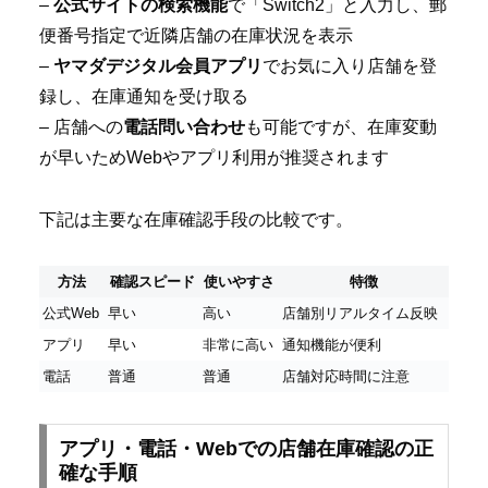
–
公式サイトの検索機能
で「Switch2」と入力し、郵
便番号指定で近隣店舗の在庫状況を表示
–
ヤマダデジタル会員アプリ
でお気に入り店舗を登
録し、在庫通知を受け取る
– 店舗への
電話問い合わせ
も可能ですが、在庫変動
が早いためWebやアプリ利用が推奨されます
下記は主要な在庫確認手段の比較です。
方法
確認スピード
使いやすさ
特徴
公式Web
早い
高い
店舗別リアルタイム反映
アプリ
早い
非常に高い
通知機能が便利
電話
普通
普通
店舗対応時間に注意
アプリ・電話・Webでの店舗在庫確認の正
確な手順