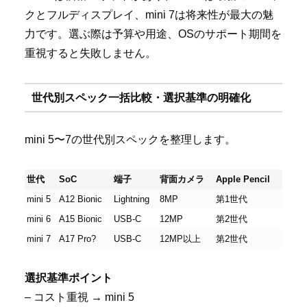
クとフルディスプレイ、mini 7は将来性が最大の魅
力です。選ぶ際は予算や用途、OSのサポート期間を
重視すると失敗しません。
世代別スペック一括比較・選択基準の明確化
mini 5〜7の世代別スペックを整理します。
世代
SoC
端子
背面カメラ
Apple Pencil
mini 5
A12 Bionic
Lightning
8MP
第1世代
mini 6
A15 Bionic
USB-C
12MP
第2世代
mini 7
A17 Pro?
USB-C
12MP以上
第2世代
選択基準ポイント
– コスト重視 → mini 5