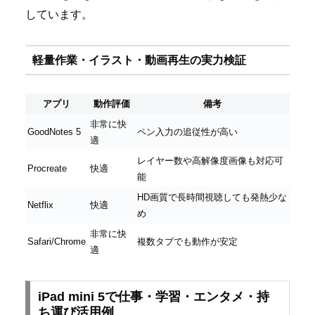
しています。
軽量作業・イラスト・動画再生の実力検証
アプリ
動作評価
備考
非常に快
GoodNotes 5
ペン入力の追従性が高い
適
レイヤー数や高解像度画像も対応可
Procreate
快適
能
HD画質で長時間視聴しても発熱少な
Netflix
快適
め
非常に快
Safari/Chrome
複数タブでも動作が安定
適
iPad mini 5で仕事・学習・エンタメ・持
ち運び活用例