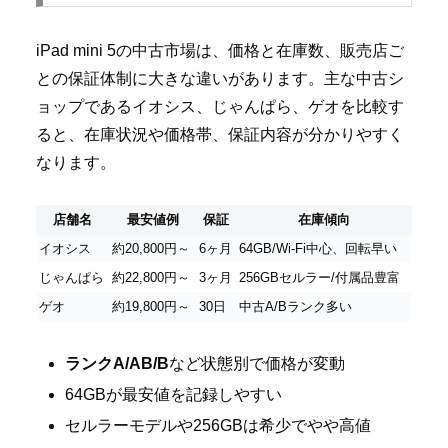
iPad mini 5の中古市場は、価格と在庫数、販売店ご
との保証体制に大きな違いがあります。主な中古シ
ョップであるイオシス、じゃんぱら、ゲオを比較す
ると、在庫状況や価格帯、保証内容が分かりやすく
なります。
店舗名
最安値例
保証
在庫傾向
イオシス
約20,800円～
6ヶ月
64GB/Wi-Fi中心、回転早い
じゃんぱら
約22,800円～
3ヶ月
256GBセルラー/付属品豊富
ゲオ
約19,800円～
30日
中古A/Bランク多い
ランクA/AB/B
など状態別で価格が変動
64GBが最安値を記録しやすい
セルラーモデルや256GBは希少でやや高値