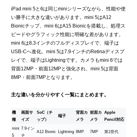
iPad mini 5と6は同じminiシリーズながら、性能や使
い勝手に大きな違いがあります。mini 5はA12
Bionicチップ、mini 6はA15 Bionicを搭載し、処理ス
ピードやグラフィック性能に明確な差があります。
mini 6は8.3インチのフルディスプレイで、端子は
USB-Cへ進化。mini 5は7.9インチのRetinaディスプ
レイで、端子はLightningです。カメラもmini 6では
背面12MP・前面12MPと強化され、mini 5は背面
8MP・前面7MPとなります。
主な違いを分かりやすく一覧にまとめます。
機
画面サ
SoC（チ
背面カ
前面カ
Apple
端子
種
イズ
ップ）
メラ
メラ
Pencil対応
mini
7.9イン
A12 Bionic
Lightning
8MP
7MP
第1世代
5
チ