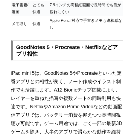
電子書籍/
とても
7.9インチの高精細画面で長時間でも目が
漫画
快適
疲れにくい
Apple Pencil対応で手書きメモも違和感な
メモ取り
快適
し
GoodNotes 5・Procreate・Netflixなどア
プリ相性
iPad mini 5は、GoodNotes 5やProcreateといった定
番アプリとの相性が良く、ノート作成やイラスト制
作でも活躍します。A12 Bionicチップ搭載により、
レイヤーを重ねた描写や複数ノートの同時利用も快
適です。NetflixやAmazon Prime Videoなどの動画配
信アプリでは、バッテリー消費を抑えつつ長時間視
聴が可能です。ゲーム用途では、ごく一部の最新3D
ゲームを除き、大半のアプリで滑らかな動作を維持