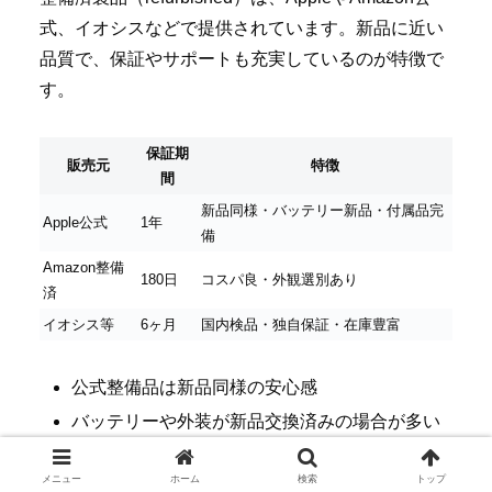
式、イオシスなどで提供されています。新品に近い
品質で、保証やサポートも充実しているのが特徴で
す。
保証期
販売元
特徴
間
新品同様・バッテリー新品・付属品完
Apple公式
1年
備
Amazon整備
180日
コスパ良・外観選別あり
済
イオシス等
6ヶ月
国内検品・独自保証・在庫豊富
公式整備品は新品同様の安心感
バッテリーや外装が新品交換済みの場合が多い
保証書・返品対応も明記されており、トラブル
メニュー
ホーム
検索
トップ
時も安心