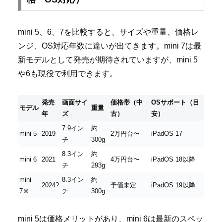
mini 5、6、7を比較すると、サイズや重量、価格レ
ンジ、OS対応年数に違いが出てきます。mini 7は最
新モデルとして発売が期待されていますが、mini 5
や6も現役で利用できます。
発売
画面サイ
価格帯（中
OSサポート（目
モデル
重量
年
ズ
古）
安）
7.9イン
約
mini 5
2019
2万円台〜
iPadOS 17
チ
300g
8.3イン
約
mini 6
2021
4万円台〜
iPadOS 18以降
チ
293g
mini
8.3イン
約
2024?
予価未定
iPadOS 19以降
7※
チ
300g
mini 5は価格メリットがあり、mini 6は最新のスペッ