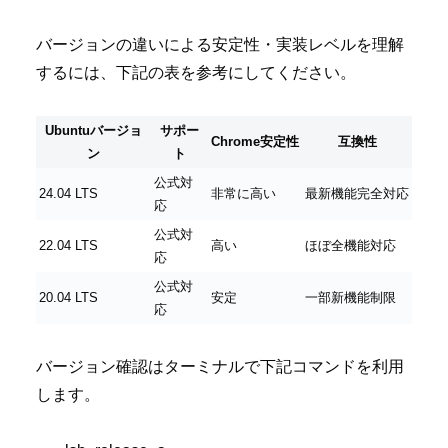
バージョンの違いによる安定性・実装レベルを理解
するには、下記の表を参考にしてください。
Ubuntuバージョ
サポー
Chrome安定性
互換性
ン
ト
公式対
24.04 LTS
非常に高い
最新機能完全対応
応
公式対
22.04 LTS
高い
ほぼ全機能対応
応
公式対
20.04 LTS
安定
一部新機能制限
応
バージョン確認はターミナルで下記コマンドを利用
します。