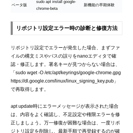
sudo apt install google-
ベータ版
新機能の早期体験
chrome-beta
リポジトリ設定エラー時の診断と修復方法
リポジトリ設定でエラーが発生した場合、まずファ
イルの構文ミスやパスの誤りをnanoエディタで確
認・修正します。署名キーが見つからない場合は、
「sudo wget -O /etc/apt/keyrings/google-chrome.gpg
https://dl.google.com/linux/linux_signing_key.pub」
で再取得します。
apt update時にエラーメッセージが表示された場合
は、内容をよく確認し、不足設定や権限エラーを修
正しましょう。万一修復が困難な場合は、一度リポ
ジトリ設定を削除し、最新手順で再登録するのが確