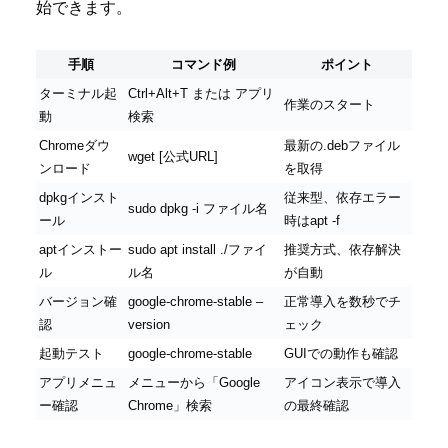
始できます。
手順
コマンド例
ポイント
ターミナル起
Ctrl+Alt+T または アプリ
作業のスタート
動
検索
Chromeダウ
最新の.debファイル
wget [公式URL]
ンロード
を取得
dpkgインスト
従来型、依存エラー
sudo dpkg -i ファイル名
ール
時はapt -f
aptインストー
sudo apt install ./ファイ
推奨方式、依存解決
ル
ル名
が自動
バージョン確
google-chrome-stable –
正常導入を数秒でチ
認
version
ェック
起動テスト
google-chrome-stable
GUIでの動作も確認
アプリメニュ
メニューから「Google
アイコン表示で導入
ー確認
Chrome」検索
の最終確認