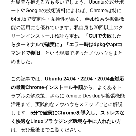
た疑問を抱える方も多いでしょう。Ubuntu公式サポ
ートやGoogleの技術資料によれば、Chromeは特に
64bit版で安定性・互換性が高く、Web検索や拡張機
能の活用にも優れています。私自身も20回以上のク
リーンインストール検証を重ね、
「GUIで失敗した
らターミナルで確実に」「エラー時はdpkgやaptコ
マンドで復旧」
という現場で培ったノウハウをまと
めました。
この記事では、
Ubuntu 24.04・22.04・20.04全対応
の最新Chromeインストール手順
から、よくあるト
ラブルの解決策、さらにRemote Desktopや拡張機能
活用まで、実践的なノウハウをステップごとに解説
します。
5分で確実にChromeを導入し、ストレスな
く快適なLinuxブラウジング環境を手に入れたい方
は、ぜひ最後までご覧ください。