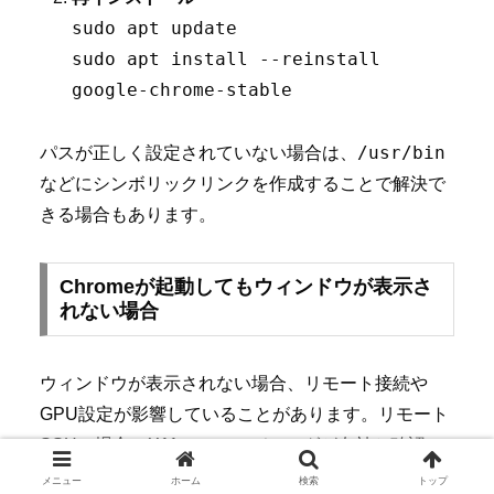
sudo apt update
sudo apt install --reinstall
google-chrome-stable
/usr/bin
パスが正しく設定されていない場合は、
などにシンボリックリンクを作成することで解決で
きる場合もあります。
Chromeが起動してもウィンドウが表示さ
れない場合
ウィンドウが表示されない場合、リモート接続や
GPU設定が影響していることがあります。リモート
SSHの場合、X11フォワーディングが有効か確認
ssh -X
し、
でアクセスしてください。
メニュー
ホーム
検索
トップ