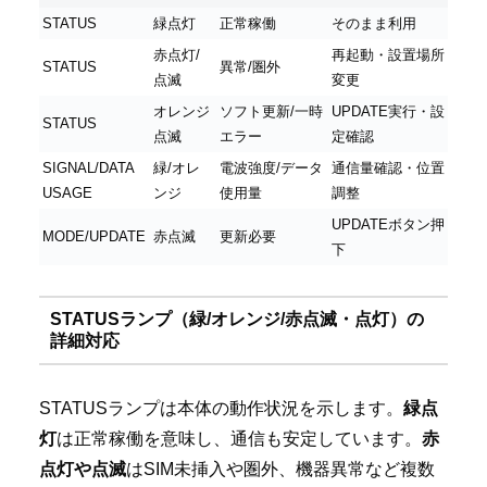
STATUS
緑点灯
正常稼働
そのまま利用
赤点灯/
再起動・設置場所
STATUS
異常/圏外
点滅
変更
オレンジ
ソフト更新/一時
UPDATE実行・設
STATUS
点滅
エラー
定確認
SIGNAL/DATA
緑/オレ
電波強度/データ
通信量確認・位置
USAGE
ンジ
使用量
調整
UPDATEボタン押
MODE/UPDATE
赤点滅
更新必要
下
STATUSランプ（緑/オレンジ/赤点滅・点灯）の
詳細対応
STATUSランプは本体の動作状況を示します。
緑点
灯
は正常稼働を意味し、通信も安定しています。
赤
点灯や点滅
はSIM未挿入や圏外、機器異常など複数