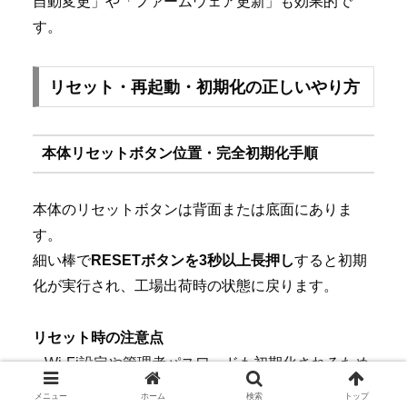
自動変更」や「ファームウェア更新」も効果的で
す。
リセット・再起動・初期化の正しいやり方
本体リセットボタン位置・完全初期化手順
本体のリセットボタンは背面または底面にありま
す。
細い棒で
RESETボタンを3秒以上長押し
すると初期
化が実行され、工場出荷時の状態に戻ります。
リセット時の注意点
– Wi-Fi設定や管理者パスワードも初期化されるため
再設定が必要です
メニュー
ホーム
検索
トップ