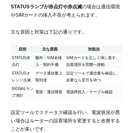
STATUSランプが赤点灯や赤点滅
の場合は通信環境
やSIMカードの挿入不良が考えられます。
主な原因と対策は下記の通りです。
症状
主な原因
対処法
STATUS赤
圏外・SIM未挿
SIMカードを正しく挿し直す、
点灯
入・契約不備
設置場所を窓際へ移動
STATUSオ
データ通信量上
設定ツールで通信量を確認し、
レンジ点滅
限到達
必要なら翌月を待つ
SIGNALラン
電源・通信障害
電源再投入・ケーブル確認
プ消灯
設定ツールでステータス確認を行い、電波状況が悪
い場合はルーターの設置場所を変更すると改善する
ことが多いです。