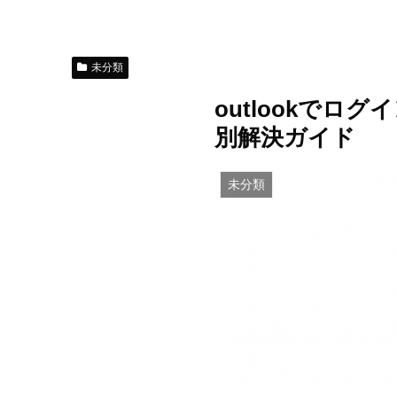
未分類
outlookで
別解決ガイド
未分類