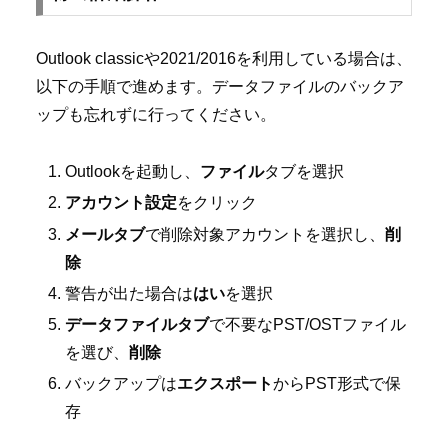
Outlook classicや2021/2016を利用している場合は、
以下の手順で進めます。データファイルのバックア
ップも忘れずに行ってください。
Outlookを起動し、
ファイル
タブを選択
アカウント設定
をクリック
メールタブ
で削除対象アカウントを選択し、
削
除
警告が出た場合は
はい
を選択
データファイルタブ
で不要なPST/OSTファイル
を選び、
削除
バックアップは
エクスポート
からPST形式で保
存