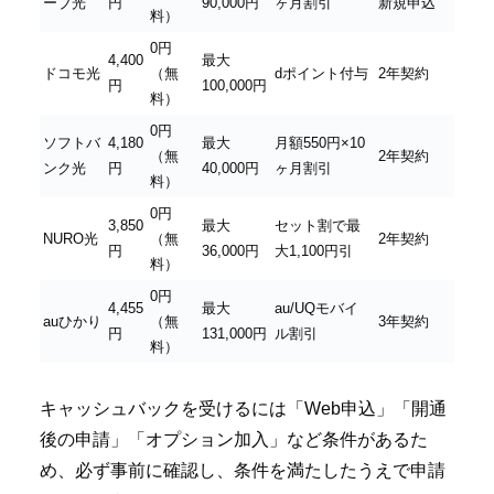
ーブ光
円
90,000円
ヶ月割引
新規申込
料）
0円
4,400
最大
ドコモ光
（無
dポイント付与
2年契約
円
100,000円
料）
0円
ソフトバ
4,180
最大
月額550円×10
（無
2年契約
ンク光
円
40,000円
ヶ月割引
料）
0円
3,850
最大
セット割で最
NURO光
（無
2年契約
円
36,000円
大1,100円引
料）
0円
4,455
最大
au/UQモバイ
auひかり
（無
3年契約
円
131,000円
ル割引
料）
キャッシュバックを受けるには「Web申込」「開通
後の申請」「オプション加入」など条件があるた
め、必ず事前に確認し、条件を満たしたうえで申請