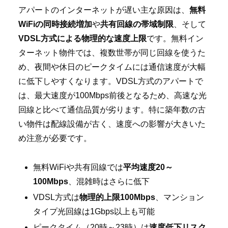
アパートのインターネットが遅い主な原因は、
無料
WiFiの同時接続増加
や
共有回線の帯域制限
、そして
VDSL方式による物理的な速度上限
です。無料イン
ターネット物件では、複数世帯が同じ回線を使うた
め、夜間や休日のピークタイムには通信速度が大幅
に低下しやすくなります。VDSL方式のアパートで
は、最大速度が100Mbps前後となるため、高速な光
回線と比べて通信品質が劣ります。特に築年数の古
い物件は配線設備が古く、速度への影響が大きいた
め注意が必要です。
無料WiFiや共有回線では
平均速度20～
100Mbps
、混雑時はさらに低下
VDSL方式は
物理的上限100Mbps
、マンション
タイプ光回線は1Gbps以上も可能
ピークタイム（20時～23時）は
速度低下リスク