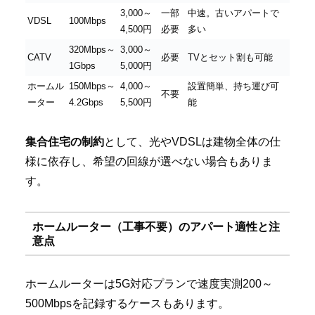
3,000～
一部
中速。古いアパートで
VDSL
100Mbps
4,500円
必要
多い
320Mbps～
3,000～
CATV
必要
TVとセット割も可能
1Gbps
5,000円
ホームル
150Mbps～
4,000～
設置簡単、持ち運び可
不要
ーター
4.2Gbps
5,500円
能
集合住宅の制約
として、光やVDSLは建物全体の仕
様に依存し、希望の回線が選べない場合もありま
す。
ホームルーター（工事不要）のアパート適性と注
意点
ホームルーターは5G対応プランで速度実測200～
500Mbpsを記録するケースもあります。