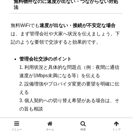
無料物件なのに速度が出ない・つながらない対処
法
無料WiFiでも
速度が出ない・接続が不安定な場合
は、まず管理会社や大家へ状況を伝えましょう。下
記のような要領で交渉すると効果的です。
管理会社交渉のポイント
1. 利用状況と具体的な問題点（例：夜間に通信
速度が1Mbps未満になる等）を伝える
2. 設備増強やプロバイダ変更の要望を明確に伝
える
3. 個人契約への切り替え希望がある場合は、そ
の旨も相談
また、プロバイダや回線会社への直接問い合わせ
メニュー
ホーム
検索
トップ