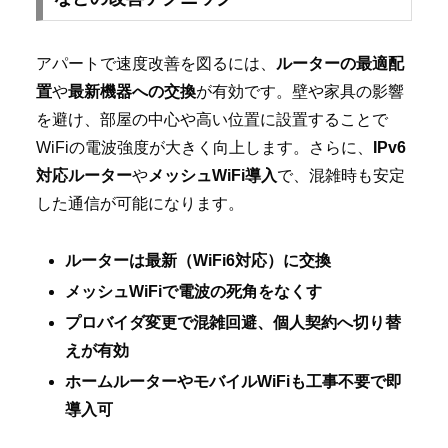
アパートで速度改善を図るには、
ルーターの最適配
置
や
最新機器への交換
が有効です。壁や家具の影響
を避け、部屋の中心や高い位置に設置することで
WiFiの電波強度が大きく向上します。さらに、
IPv6
対応ルーター
や
メッシュWiFi導入
で、混雑時も安定
した通信が可能になります。
ルーターは最新（WiFi6対応）に交換
メッシュWiFiで電波の死角をなくす
プロバイダ変更で混雑回避、個人契約へ切り替
えが有効
ホームルーターやモバイルWiFiも工事不要で即
導入可