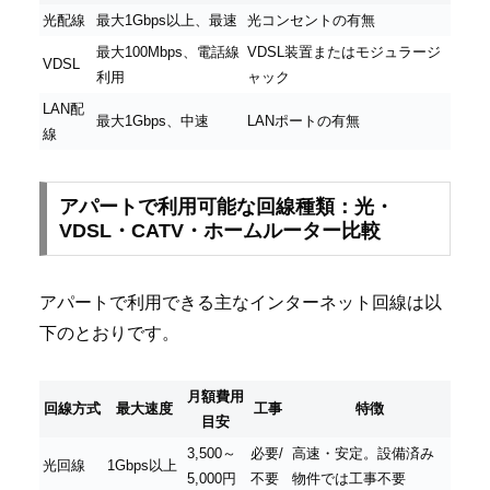
光配線
最大1Gbps以上、最速
光コンセントの有無
最大100Mbps、電話線
VDSL装置またはモジュラージ
VDSL
利用
ャック
LAN配
最大1Gbps、中速
LANポートの有無
線
アパートで利用可能な回線種類：光・
VDSL・CATV・ホームルーター比較
アパートで利用できる主なインターネット回線は以
下のとおりです。
月額費用
回線方式
最大速度
工事
特徴
目安
3,500～
必要/
高速・安定。設備済み
光回線
1Gbps以上
5,000円
不要
物件では工事不要