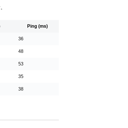
す。
)
Ping (ms)
36
48
53
35
38