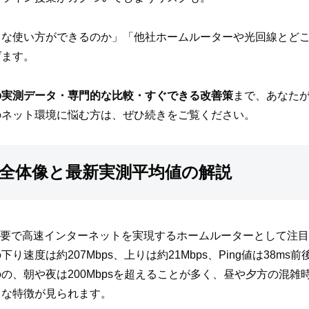
トな使い方ができるのか」「他社ホームルーターや光回線とど
げます。
の実測データ・専門的な比較・すぐできる改善策
まで、あなた
のネット環境に悩む方は、ぜひ続きをご覧ください。
速度の全体像と最新実測平均値の解説
工事不要で高速インターネットを実現するホームルーターとして注
速度は約207Mbps、上りは約21Mbps、Ping値は38m
、朝や夜は200Mbpsを超えることが多く、昼や夕方の混雑時で
うな特徴が見られます。