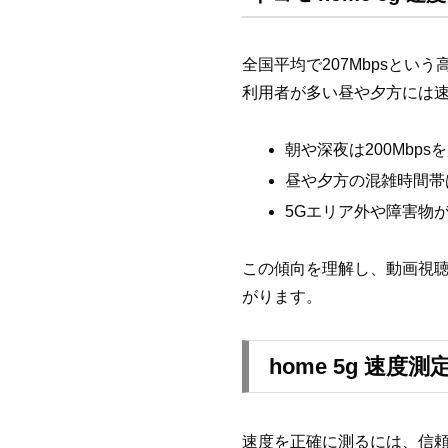
全国平均で207Mbpsとい
利用者が多い昼や夕方には速
朝や深夜は200Mbp
昼や夕方の混雑時間帯は
5Gエリア外や障害物
この傾向を理解し、動画視
がります。
home 5g 速
速度を正確に測るには、信頼