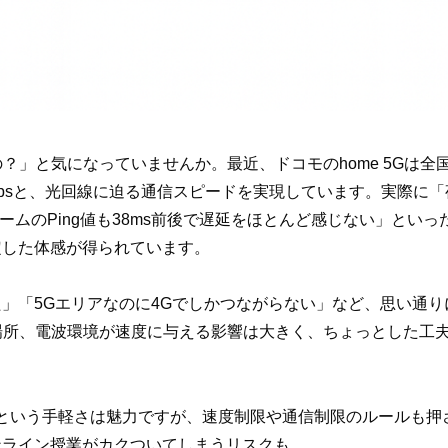
いの？」と気になっていませんか。最近、ドコモのhome 5Gは
1Mbpsと、光回線に迫る通信スピードを実現しています。実際に「夜
」「ゲームのPing値も38ms前後で遅延をほとんど感じない」と
定した体感が得られています。
」「5Gエリアなのに4Gでしかつながらない」など、思い通
置場所、電波環境が速度に与える影響は大きく、ちょっとした工
という手軽さは魅力ですが、速度制限や通信制限のルールも押
ンライン授業がカクついてしまうリスクも。