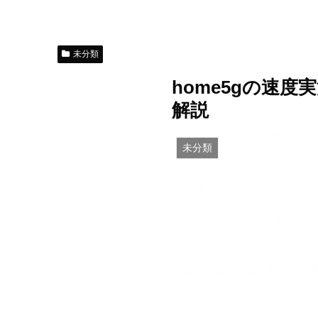
未分類
home5gの速度
解説
未分類