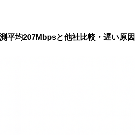
実測平均207Mbpsと他社比較・遅い