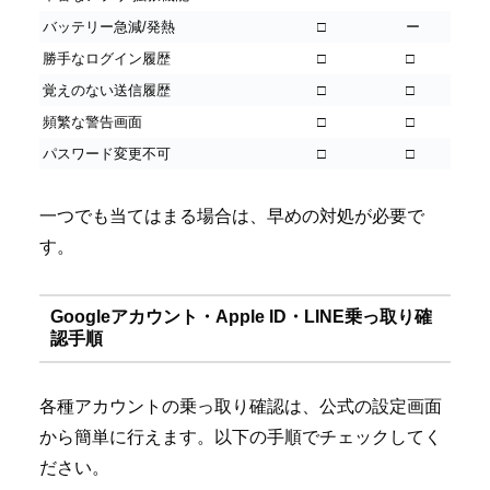
バッテリー急減/発熱
□
ー
勝手なログイン履歴
□
□
覚えのない送信履歴
□
□
頻繁な警告画面
□
□
パスワード変更不可
□
□
一つでも当てはまる場合は、早めの対処が必要で
す。
Googleアカウント・Apple ID・LINE乗っ取り確
認手順
各種アカウントの乗っ取り確認は、公式の設定画面
から簡単に行えます。以下の手順でチェックしてく
ださい。