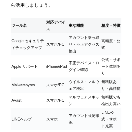
ら活用しましょう。
対応デバイ
ツール名
主な機能
精度・特徴
ス
アカウント乗っ取
Google セキュリテ
高精度・公
スマホ/PC
り・不正アクセス
ィチェックアップ
式
検出
公式・サポ
不正デバイス・ロ
Apple サポート
iPhone/iPad
ート体制あ
グイン確認
り
ウイルス・マルウ
無料版あ
Malwarebytes
スマホ/PC
ェア検出
り・高精度
マルウェアスキャ
無料版でも
Avast
スマホ/PC
ン
検出力高い
LINE公
アカウント状況確
LINEヘルプ
スマホ
式・サポー
認
ト充実