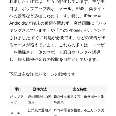
れました」詐欺は、年々巧妙化しています。主な手
口は、ポップアップ表示、メール、SMS、偽サイト
への誘導など多岐にわたります。特に、iPhoneや
Androidなど端末の種類を問わず、突然画面に「ハッ
キングされています」や「このiPhoneがハッキング
されました すぐに対処が必要です」などの警告が出
るケースが増えています。これらの多くは、ユーザ
ーを動揺させ、偽のサポート窓口やリンクへ誘導
し、個人情報や金銭の搾取を目的としています。
下記は主な詐欺パターンの比較です。
手口
誘導方法
主な特徴
ポップア
Web閲覧中の画
緊急性を煽る文言、偽サポート番
ップ
面上
号表示
公式風の通知メ
ロゴや署名を模倣、不正リンク誘
メール