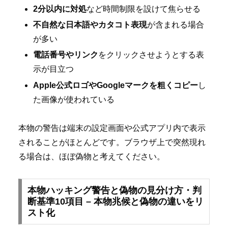
2分以内に対処
など時間制限を設けて焦らせる
不自然な日本語やカタコト表現
が含まれる場合
が多い
電話番号やリンク
をクリックさせようとする表
示が目立つ
Apple公式ロゴやGoogleマークを粗くコピー
し
た画像が使われている
本物の警告は端末の設定画面や公式アプリ内で表示
されることがほとんどです。ブラウザ上で突然現れ
る場合は、ほぼ偽物と考えてください。
本物ハッキング警告と偽物の見分け方・判
断基準10項目 – 本物兆候と偽物の違いをリ
スト化