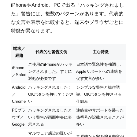
iPhoneやAndroid、PCで出る「ハッキングされまし
た」警告には、複数のパターンがあります。代表的
な文言や表示を比較すると、端末やブラウザごとに
特徴が異なります。
端末／
代表的な警告文例
主な特徴
経路
ご使用のiPhoneがハッキ
日本語で緊急性を強調し、
iPhone
ングされました。すぐに
Appleサポートへの連絡を
／Safari
対処が必要です
促す文言が多い
Android
ハッキングされました！
シンプルな警告と操作誘
／
OKボタンを押してくださ
導、OKボタンを押させる
Chrome
い
仕組み
PCブラ
ハッキングされましたと
連絡先やサポートを装った
ウザ／
いう警告が画面中央に表
偽番号が記載されることが
Google
示される
多い
マルウェア感染の疑いが
直感的な不安を煽る内容が