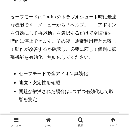
セーフモードはFirefoxのトラブルシュート時に最適
な機能です。メニューから「ヘルプ」→「アドオン
を無効にして再起動」を選択するだけで全拡張を一
時的に停止できます。その後、通常利用時と比較し
て動作が改善するか確認し、必要に応じて個別に拡
張機能を有効化・無効化してください。
セーフモードで全アドオン無効化
速度・安定性を確認
問題が解消された場合は1つずつ有効化して影
響を測定
Firefoxアドオン おすすめ｜必須機能のみに絞っ
たミニマム構成
メニュー
ホーム
検索
トップ