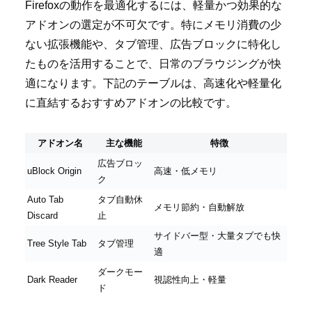
Firefoxの動作を最適化するには、軽量かつ効果的な
アドオンの選定が不可欠です。特にメモリ消費の少
ない拡張機能や、タブ管理、広告ブロックに特化し
たものを活用することで、日常のブラウジングが快
適になります。下記のテーブルは、高速化や軽量化
に直結するおすすめアドオンの比較です。
アドオン名
主な機能
特徴
広告ブロッ
uBlock Origin
高速・低メモリ
ク
Auto Tab
タブ自動休
メモリ節約・自動解放
Discard
止
サイドバー型・大量タブでも快
Tree Style Tab
タブ管理
適
ダークモー
Dark Reader
視認性向上・軽量
ド