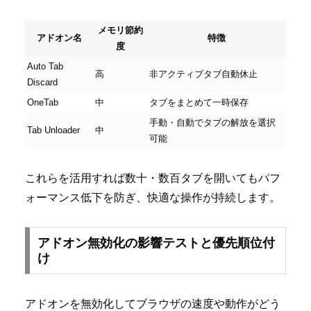
メモリ節約
アドオン名
特徴
度
Auto Tab
高
非アクティブタブ自動休止
Discard
OneTab
中
タブをまとめて一時保存
手動・自動でタブの解放を選択
Tab Unloader
中
可能
これらを活用すれば数十・数百タブを開いてもパフ
ォーマンス低下を防ぎ、快適な操作が持続します。
アドオン無効化の影響テストと優先順位付
け
アドオンを無効化してブラウザの速度や動作がどう