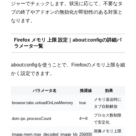
ジャーでチェックします。状況に応じて、不要なタ
ブの終了やアドオンの無効化が即効性のある対策と
なります。
Firefox メモリ 上限 設定｜about:configの詳細パ
ラメータ一覧
about:configを使うことで、Firefoxのメモリ上限を細
かく設定できます。
パラメータ名
推奨値
効果
メモリ逼迫時に
browser.tabs.unloadOnLowMemory
true
タブ自動解放
プロセス数制限
dom.ipc.processCount
4〜8
で安定化
画像メモリ上限
image.mem.max_decoded_image_kb
256000