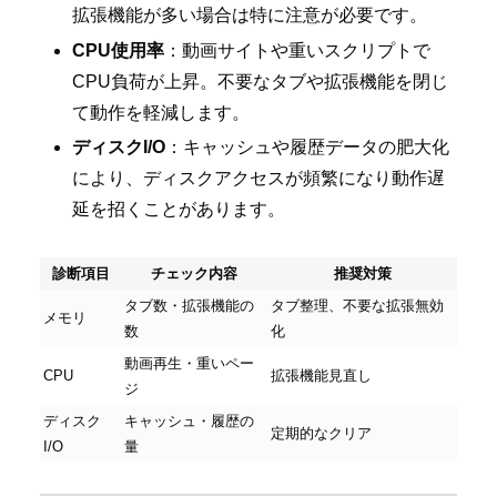
拡張機能が多い場合は特に注意が必要です。
CPU使用率
：動画サイトや重いスクリプトで
CPU負荷が上昇。不要なタブや拡張機能を閉じ
て動作を軽減します。
ディスクI/O
：キャッシュや履歴データの肥大化
により、ディスクアクセスが頻繁になり動作遅
延を招くことがあります。
診断項目
チェック内容
推奨対策
タブ数・拡張機能の
タブ整理、不要な拡張無効
メモリ
数
化
動画再生・重いペー
CPU
拡張機能見直し
ジ
ディスク
キャッシュ・履歴の
定期的なクリア
I/O
量