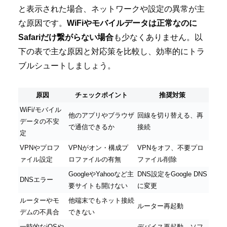
と表示された場合、ネットワークや設定の異常が主
な原因です。
WiFiやモバイルデータは正常なのに
Safariだけ繋がらない場合
も少なくありません。以
下の表で主な原因と対応策を比較し、効率的にトラ
ブルシュートしましょう。
原因
チェックポイント
推奨対策
WiFi/モバイル
他のアプリやブラウザ
回線を切り替える、再
データの不安
で通信できるか
接続
定
VPNやプロフ
VPNがオン・構成プ
VPNをオフ、不要プロ
ァイル設定
ロファイルの有無
ファイル削除
GoogleやYahooなど主
DNS設定をGoogle DNS
DNSエラー
要サイトも開けない
に変更
ルーターやモ
他端末でもネット接続
ルーター再起動
デムの不具合
できない
一時的なiOSや
デバイス再起動、ソフ