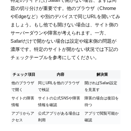
特定のサイトだけSafariで開かない場合、まずは問
題の切り分けが重要です。他のブラウザ（Chrome
やEdgeなど）や別のデバイスで同じURLを開いてみ
ましょう。もし他でも開けない場合は、サイト側の
サーバーダウンや障害が考えられます。一方、
Safariだけで開かない場合は設定や端末側の問題が
濃厚です。特定のサイトが開かない状況では下記の
チェックテーブルを参考にしてください。
チェック項目
内容
解決策
他のブラウザ
同じURLを他のブラウザ
開ければSafari設定
で開く
で検証
を見直す
サイトの障害
サイトの公式SNSや障害
障害の場合は復旧を
情報
情報を確認
待つ
アプリからア
公式アプリがある場合は
アプリで閲覧可能か
クセス
利用
確認