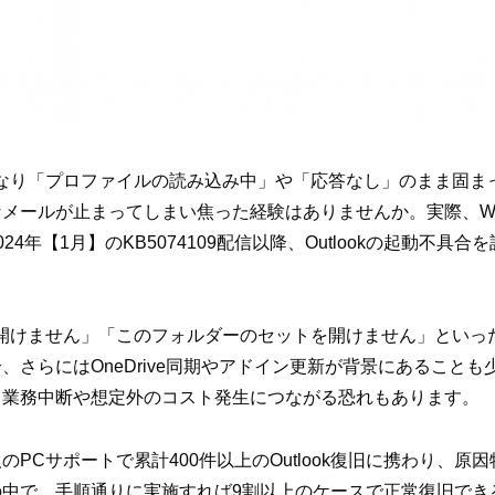
しなくなり「プロファイルの読み込み中」や「応答なし」のまま固
ールが止まってしまい焦った経験はありませんか。実際、Window
4年【1月】のKB5074109配信以降、Outlookの起動不具
ドウを開けません」「このフォルダーのセットを開けません」とい
、さらにはOneDrive同期やアドイン更新が背景にあること
、業務中断や想定外のコスト発生につながる恐れもあります。
PCサポートで累計400件以上のOutlook復旧に携わり、原
の中で、手順通りに実施すれば9割以上のケースで正常復旧でき