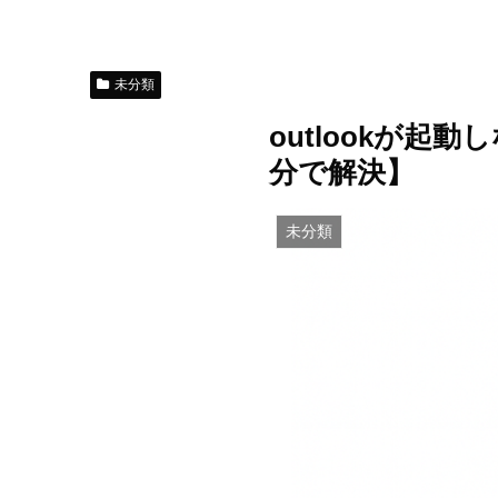
未分類
outlookが起
分で解決】
未分類