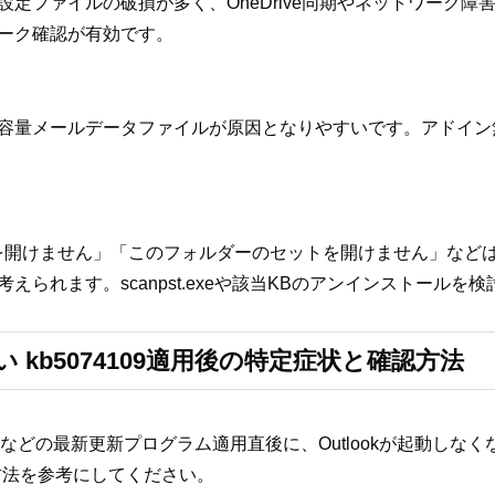
設定ファイルの破損が多く、OneDrive同期やネットワーク障
ーク確認が有効です。
容量メールデータファイルが原因となりやすいです。アドイン無効
ンドウを開けません」「このフォルダーのセットを開けません」な
えられます。scanpst.exeや該当KBのアンインストールを
しない kb5074109適用後の特定症状と確認方法
5074109などの最新更新プログラム適用直後に、Outlookが起動
方法を参考にしてください。