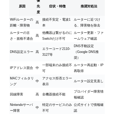
優
原因
先
症状・特徴
推奨対処法
度
WiFiルーターの
接続不安定・電波1
ルーターに近づけ
高
距離・障害物
本
る、障害物を除去
ルーターの古
他機器は繋がるのに
ルーター更新・ファ
高
さ・規格不適合
Switchだけ不可
ームウェア確認
DNS手動設定
エラーコード2110-
DNS設定エラー
高
（Google DNS推
3127等
奨）
一部端末のみ接続不
ルーター再起動・IP
IPアドレス競合
中
可
再取得
MACフィルタリ
アクセス拒否エラー
中
ルーター設定見直し
ング
表示
プロバイダー障害情
回線障害
高
全機器接続不能
報確認
Nintendoサーバ
特定のサービスのみ
公式サイトで情報確
中
ー障害
不可
認