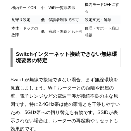
機内モードOFFにす
機内モードON
中
WiFi一覧非表示
る
見守り設定
低
保護者制限で不可
設定変更・解除
本体・ドックの
修理・サポート窓口
低
有線・無線とも不可
故障
相談
Switchインターネット接続できない無線環
境要因の特定
Switchが無線で接続できない場合、まず無線環境を
見直しましょう。WiFiルーターとの距離や部屋の
壁、電子レンジなどの電波干渉が接続不良の主な原
因です。特に2.4GHz帯は他の家電とも干渉しやすい
ため、5GHz帯への切り替えも有効です。SSIDが表
示されない場合は、ルーターの再起動やリセットも
効果的です。