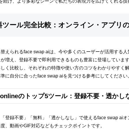
今後も進化を続け、より多彩なシーンで私たちの表現力を広げてくれる
p ai無料ツール完全比較：オンライン・アプ
えられるface swap aiは、今や多くのユーザーが活用す
増え、登録不要で即利用できるものも豊富に登場しています。ここで
詳しく比較し、それぞれの特徴や使い方のコツをわかりやすく
に自分に合ったface swap aiを見つける参考にしてください
i free onlineのトップ5ツール：登録不要・透
登録不要」「無料」「透かしなし」で使えるface swap a
度、動画やGIF対応などもチェックポイントです。