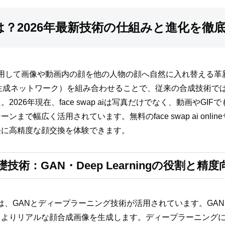
 aiとは？2026年最新技術の仕組みと進化を徹
AI技術を活用して画像や動画内の顔を他の人物の顔へ自然に入れ替え
生成ネットワーク）を組み合わせることで、従来の合成技術で
026年現在、face swap aiは写真だけでなく、動画やGI
幅広く活用されています。無料のface swap ai onlineサービス
軽に高精度な顔交換を体験できます。
iの基礎技術：GAN・Deep Learningの役割と精
根幹には、GANとディープラーニング技術が活用されています。GA
、よりリアルな顔合成画像を生成します。ディープラーニング