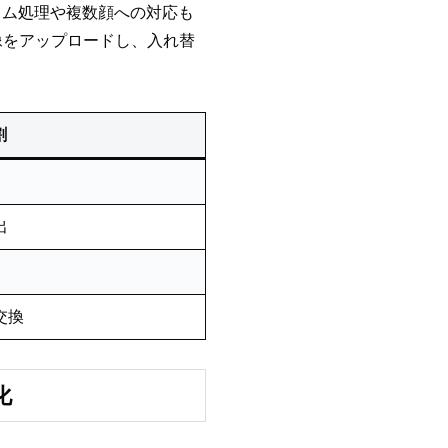
イム処理や複数顔への対応も
画像をアップロードし、入れ替
割
出
交換
化