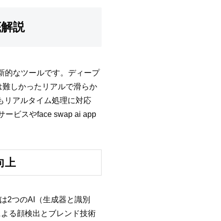
底解説
る革新的なツールです。ディープ
は難しかったリアルで滑らか
Fでもリアルタイム処理に対応
やface swap ai app
度向上
Nは2つのAI（生成器と識別
による顔検出とブレンド技術