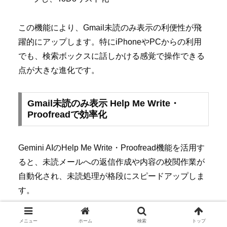
この機能により、Gmail未読のみ表示の利便性が飛
躍的にアップします。特にiPhoneやPCからの利用
でも、検索ボックスに話しかける感覚で操作できる
点が大きな進化です。
Gmail未読のみ表示 Help Me Write・
Proofreadで効率化
Gemini AIのHelp Me Write・Proofread機能を活用す
ると、未読メールへの返信作成や内容の校閲作業が
自動化され、未読処理が格段にスピードアップしま
す。
未読メールの本文をAIが読み取り、返信案を自
メニュー
ホーム
検索
トップ