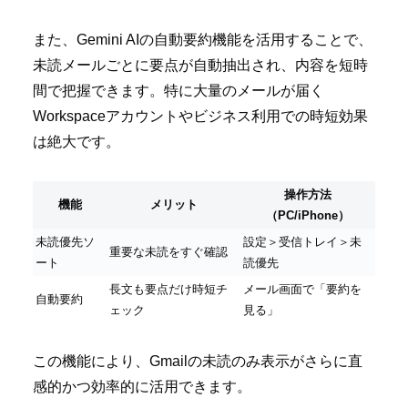
また、Gemini AIの自動要約機能を活用することで、
未読メールごとに要点が自動抽出され、内容を短時
間で把握できます。特に大量のメールが届く
Workspaceアカウントやビジネス利用での時短効果
は絶大です。
操作方法
機能
メリット
（PC/iPhone）
未読優先ソ
設定＞受信トレイ＞未
重要な未読をすぐ確認
ート
読優先
長文も要点だけ時短チ
メール画面で「要約を
自動要約
ェック
見る」
この機能により、Gmailの未読のみ表示がさらに直
感的かつ効率的に活用できます。