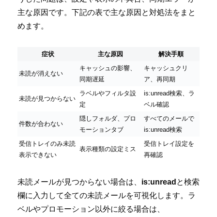
主な原因です。下記の表で主な原因と対処法をまと
めます。
症状
主な原因
解決手順
キャッシュの影響、
キャッシュクリ
未読が消えない
同期遅延
ア、再同期
ラベルやフィルタ設
is:unread検索、ラ
未読が見つからない
定
ベル確認
隠しフォルダ、プロ
すべてのメールで
件数が合わない
モーションタブ
is:unread検索
受信トレイのみ未読
受信トレイ設定を
表示種類の設定ミス
表示できない
再確認
未読メールが見つからない場合は、
is:unread
と検索
欄に入力して全ての未読メールを可視化します。ラ
ベルやプロモーション以外に絞る場合は、