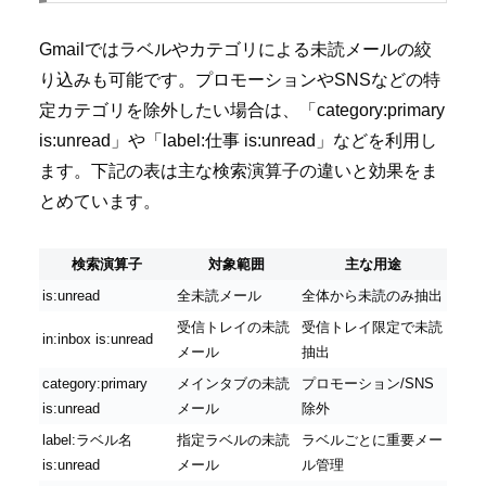
Gmailではラベルやカテゴリによる未読メールの絞
り込みも可能です。プロモーションやSNSなどの特
定カテゴリを除外したい場合は、「category:primary
is:unread」や「label:仕事 is:unread」などを利用し
ます。下記の表は主な検索演算子の違いと効果をま
とめています。
検索演算子
対象範囲
主な用途
is:unread
全未読メール
全体から未読のみ抽出
受信トレイの未読
受信トレイ限定で未読
in:inbox is:unread
メール
抽出
category:primary
メインタブの未読
プロモーション/SNS
is:unread
メール
除外
label:ラベル名
指定ラベルの未読
ラベルごとに重要メー
is:unread
メール
ル管理