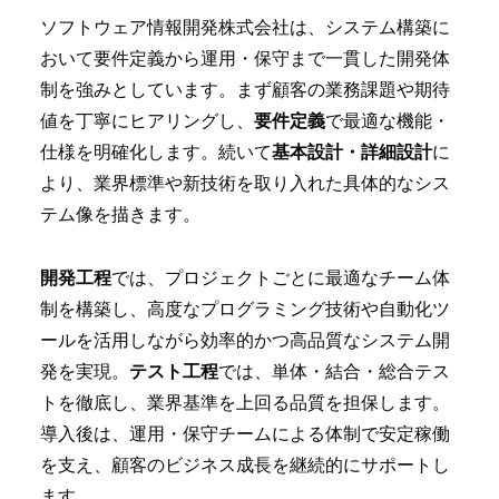
ソフトウェア情報開発株式会社は、システム構築に
おいて要件定義から運用・保守まで一貫した開発体
制を強みとしています。まず顧客の業務課題や期待
値を丁寧にヒアリングし、
要件定義
で最適な機能・
仕様を明確化します。続いて
基本設計・詳細設計
に
より、業界標準や新技術を取り入れた具体的なシス
テム像を描きます。
開発工程
では、プロジェクトごとに最適なチーム体
制を構築し、高度なプログラミング技術や自動化ツ
ールを活用しながら効率的かつ高品質なシステム開
発を実現。
テスト工程
では、単体・結合・総合テス
トを徹底し、業界基準を上回る品質を担保します。
導入後は、運用・保守チームによる体制で安定稼働
を支え、顧客のビジネス成長を継続的にサポートし
ます。