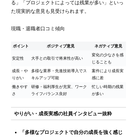
る」「プロジェクトによっては残業が多い」といっ
た現実的な意見も見受けられます。
現職・退職者口コミ傾向
ポイント
ポジティブ意見
ネガティブ意見
変化の少なさを感
安定性
大手との取引で将来性が高い
じることも
成長・や
多様な業界・先進技術導入でス
案件により成長実
りがい
キルアップ可能
感に差
働きやす
研修・福利厚生が充実、ワーク
忙しい時期の残業
さ
ライフバランス良好
が多い
やりがい・成長実感の社員インタビュー抜粋
「多様なプロジェクトで自分の成長を強く感じ