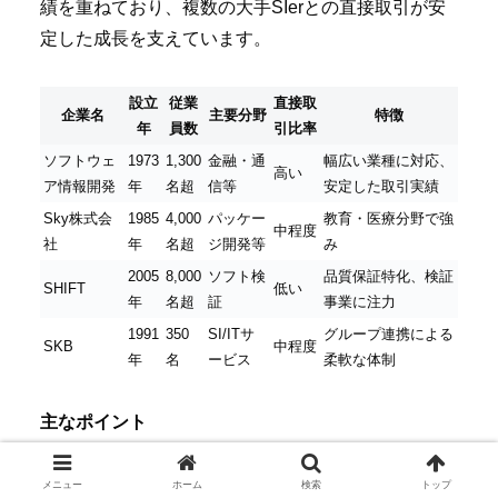
績を重ねており、複数の大手SIerとの直接取引が安
定した成長を支えています。
設立
従業
直接取
企業名
主要分野
特徴
年
員数
引比率
ソフトウェ
1973
1,300
金融・通
幅広い業種に対応、
高い
ア情報開発
年
名超
信等
安定した取引実績
Sky株式会
1985
4,000
パッケー
教育・医療分野で強
中程度
社
年
名超
ジ開発等
み
2005
8,000
ソフト検
品質保証特化、検証
SHIFT
低い
年
名超
証
事業に注力
1991
350
SI/ITサ
グループ連携による
SKB
中程度
年
名
ービス
柔軟な体制
主なポイント
– ソフトウェア情報開発は
直接取引率が高く
、大規
模・中規模のプロジェクトを安定して受注。
メニュー
ホーム
検索
トップ