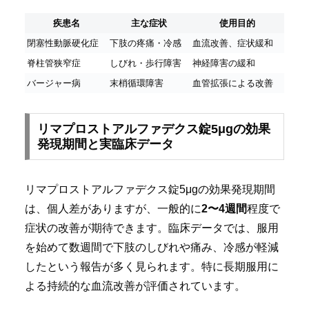
疾患名
主な症状
使用目的
閉塞性動脈硬化症
下肢の疼痛・冷感
血流改善、症状緩和
脊柱管狭窄症
しびれ・歩行障害
神経障害の緩和
バージャー病
末梢循環障害
血管拡張による改善
リマプロストアルファデクス錠5μgの効果
発現期間と実臨床データ
リマプロストアルファデクス錠5μgの効果発現期間
は、個人差がありますが、一般的に
2〜4週間
程度で
症状の改善が期待できます。臨床データでは、服用
を始めて数週間で下肢のしびれや痛み、冷感が軽減
したという報告が多く見られます。特に長期服用に
よる持続的な血流改善が評価されています。