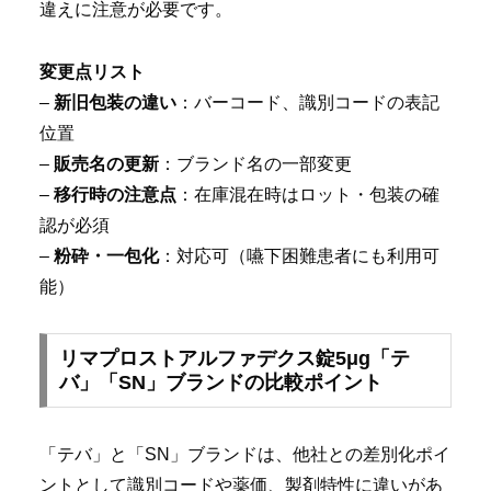
違えに注意が必要です。
変更点リスト
–
新旧包装の違い
：バーコード、識別コードの表記
位置
–
販売名の更新
：ブランド名の一部変更
–
移行時の注意点
：在庫混在時はロット・包装の確
認が必須
–
粉砕・一包化
：対応可（嚥下困難患者にも利用可
能）
リマプロストアルファデクス錠5μg「テ
バ」「SN」ブランドの比較ポイント
「テバ」と「SN」ブランドは、他社との差別化ポイ
ントとして識別コードや薬価、製剤特性に違いがあ