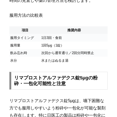
時間の見直しや薬の管理方法も検討します。
服用方法の比較表
項目
推奨内容
服用タイミング
1日3回・食前
服用量
1回5μg（1錠）
飲み忘れ時
次回から通常通り／2回分同時禁止
水分
水またはぬるま湯
リマプロストアルファデクス錠5μgの粉
砕・一包化可能性と注意
リマプロストアルファデクス錠5μgは、嚥下困難な
方でも服用しやすいよう粉砕や一包化が可能な製剤
も存在します。特に日医工の製品は粉砕や一包化に