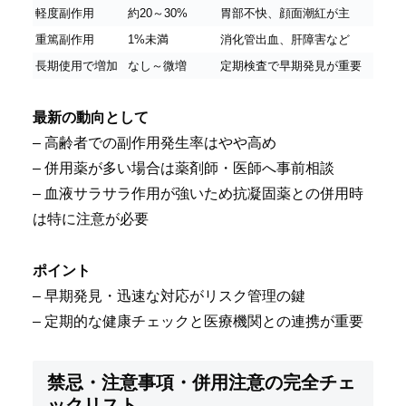
軽度副作用
約20～30%
胃部不快、顔面潮紅が主
重篤副作用
1%未満
消化管出血、肝障害など
長期使用で増加
なし～微増
定期検査で早期発見が重要
最新の動向として
– 高齢者での副作用発生率はやや高め
– 併用薬が多い場合は薬剤師・医師へ事前相談
– 血液サラサラ作用が強いため抗凝固薬との併用時
は特に注意が必要
ポイント
– 早期発見・迅速な対応がリスク管理の鍵
– 定期的な健康チェックと医療機関との連携が重要
禁忌・注意事項・併用注意の完全チェ
ックリスト