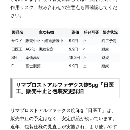
作用リスク、飲み合わせの注意点も再確認してくだ
さい。
製品名
主な特徴
薬価
粉砕可否
販売状況
サワイ
販売中止・経過措置中
9.9円
△
終了予定
日医工
AG化・供給安定
9.9円
○
継続
SN
薬価高め
18.3円
△
継続
F
富士製薬
9.9円
△
継続
リマプロストアルファデクス錠5μg「日医
工」販売中止と包装変更詳細
リマプロストアルファデクス錠5μg「日医工」は、
販売中止の予定はなく、安定供給が続いています。
近年、包装仕様の見直しが実施され、より使いやす