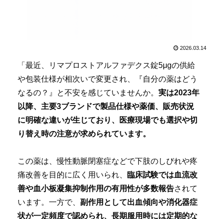
2026.03.14
「最近、リマプロストアルファデクス錠5μgの供給
や包装仕様が相次いで変更され、『自分の薬はどう
なるの？』と不安を感じていませんか。
実は2023年
以降、主要3ブランドで製品仕様や薬価、販売状況
に明確な違いが生じており、医療現場でも選択や切
り替え時の注意が求められています。
この薬は、慢性動脈閉塞症などで下肢のしびれや疼
痛改善を目的に広く用いられ、
臨床試験では血流改
善や血小板凝集抑制作用の有用性が多数報告
されて
います。一方で、
副作用として出血傾向や消化器症
状が一定頻度で認められ、長期服用時には定期的な