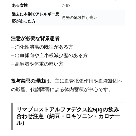
ある女性
ため
過去に本剤でアレルギー反
再発の危険性が高い
応があった方
注意が必要な背景患者
– 消化性潰瘍の既往がある方
– 出血傾向や血小板減少歴のある方
– 高齢者や体重の軽い方
投与禁忌の理由
は、主に血管拡張作用や血液凝固へ
の影響、代謝障害による体内蓄積が中心です。
リマプロストアルファデクス錠5μgの飲み
合わせ注意（納豆・ロキソニン・カロナー
ル）