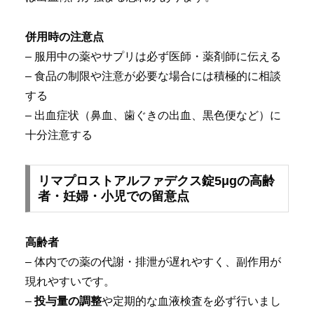
併用時の注意点
– 服用中の薬やサプリは必ず医師・薬剤師に伝える
– 食品の制限や注意が必要な場合には積極的に相談
する
– 出血症状（鼻血、歯ぐきの出血、黒色便など）に
十分注意する
リマプロストアルファデクス錠5μgの高齢
者・妊婦・小児での留意点
高齢者
– 体内での薬の代謝・排泄が遅れやすく、副作用が
現れやすいです。
–
投与量の調整
や定期的な血液検査を必ず行いまし