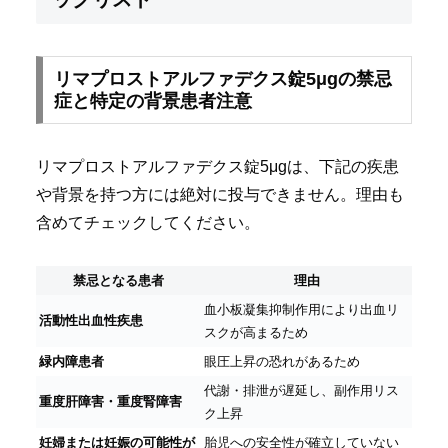
リマプロストアルファデクス錠5μgの禁忌
症と特定の背景患者注意
リマプロストアルファデクス錠5μgは、下記の疾患
や背景を持つ方には絶対に投与できません。理由も
含めてチェックしてください。
禁忌となる患者
理由
血小板凝集抑制作用により出血リ
活動性出血性疾患
スクが高まるため
緑内障患者
眼圧上昇の恐れがあるため
代謝・排泄が遅延し、副作用リス
重度肝障害・重度腎障害
ク上昇
妊婦または妊娠の可能性が
胎児への安全性が確立していない