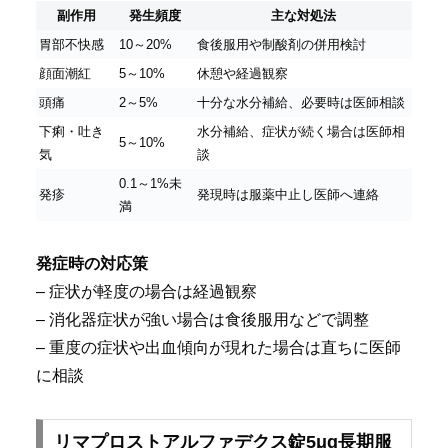
副作用
発生頻度
主な対処法
胃部不快感
10～20%
食後服用や制酸剤の併用検討
顔面潮紅
5～10%
休憩や経過観察
頭痛
2～5%
十分な水分補給、必要時は医師相談
下痢・吐き
水分補給、症状が続く場合は医師相
5～10%
気
談
0.1～1%未
発疹
発現時は服薬中止し医師へ連絡
満
発症時の対応策
– 症状が軽度の場合は経過観察
– 消化器症状が強い場合は食後服用などで調整
– 重度の症状や出血傾向が現れた場合は直ちに医師
に相談
リマプロストアルファデクス錠5μg長期服