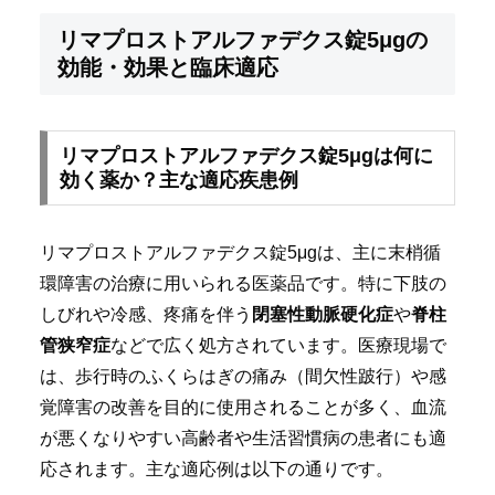
リマプロストアルファデクス錠5μgの
効能・効果と臨床適応
リマプロストアルファデクス錠5μgは何に
効く薬か？主な適応疾患例
リマプロストアルファデクス錠5μgは、主に末梢循
環障害の治療に用いられる医薬品です。特に下肢の
しびれや冷感、疼痛を伴う
閉塞性動脈硬化症
や
脊柱
管狭窄症
などで広く処方されています。医療現場で
は、歩行時のふくらはぎの痛み（間欠性跛行）や感
覚障害の改善を目的に使用されることが多く、血流
が悪くなりやすい高齢者や生活習慣病の患者にも適
応されます。主な適応例は以下の通りです。