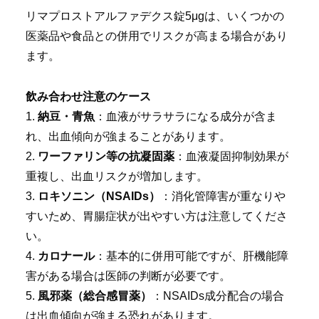
リマプロストアルファデクス錠5μgは、いくつかの
医薬品や食品との併用でリスクが高まる場合があり
ます。
飲み合わせ注意のケース
1.
納豆・青魚
：血液がサラサラになる成分が含ま
れ、出血傾向が強まることがあります。
2.
ワーファリン等の抗凝固薬
：血液凝固抑制効果が
重複し、出血リスクが増加します。
3.
ロキソニン（NSAIDs）
：消化管障害が重なりや
すいため、胃腸症状が出やすい方は注意してくださ
い。
4.
カロナール
：基本的に併用可能ですが、肝機能障
害がある場合は医師の判断が必要です。
5.
風邪薬（総合感冒薬）
：NSAIDs成分配合の場合
は出血傾向が強まる恐れがあります。