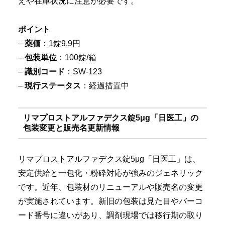
えや在庫状況に注意が必要です。
ポイント
–
薬価
：1錠9.9円
–
包装単位
：100錠/箱
–
識別コード
：SW-123
–
現行ステータス
：経過措置中
リマプロストアルファデクス錠5μg「日医工」の
包装変更と販売名更新情報
リマプロストアルファデクス錠5μg「日医工」は、
安定供給と一包化・粉砕対応が強みのジェネリック
です。近年、包装材のリニューアルや販売名の変更
が実施されています。新旧の包装は見た目やバーコ
ード番号に違いがあり、調剤現場では移行期の取り