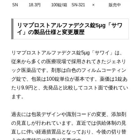
SN
18.3円
100錠/箱
SN-321
×
販売中
リマプロストアルファデクス錠5μg「サワ
イ」の製品仕様と変更履歴
リマプロストアルファデクス錠5μg「サワイ」は、
従来から多くの医療現場で採用されてきたジェネリ
ック医薬品です。剤形は白色のフィルムコーティン
グ錠で、包装は100錠単位が基本です。薬価は1錠あ
たり9.9円と、先発品と比較してコスト面で優れてい
ます。
過去には包装デザインや識別コードの変更、添加剤
の見直しが行われています。直近では供給体制の見
直しに伴い経過措置品となっており、今後の切り替