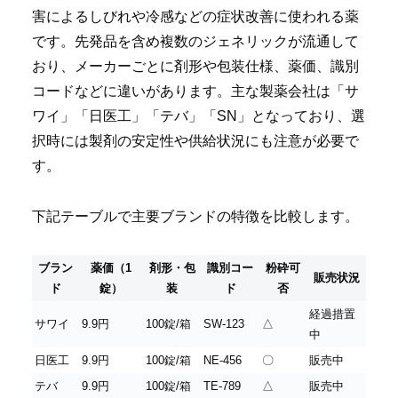
害によるしびれや冷感などの症状改善に使われる薬
です。先発品を含め複数のジェネリックが流通して
おり、メーカーごとに剤形や包装仕様、薬価、識別
コードなどに違いがあります。主な製薬会社は「サ
ワイ」「日医工」「テバ」「SN」となっており、選
択時には製剤の安定性や供給状況にも注意が必要で
す。
下記テーブルで主要ブランドの特徴を比較します。
ブラン
薬価（1
剤形・包
識別コー
粉砕可
販売状況
ド
錠）
装
ド
否
経過措置
サワイ
9.9円
100錠/箱
SW-123
△
中
日医工
9.9円
100錠/箱
NE-456
〇
販売中
テバ
9.9円
100錠/箱
TE-789
△
販売中