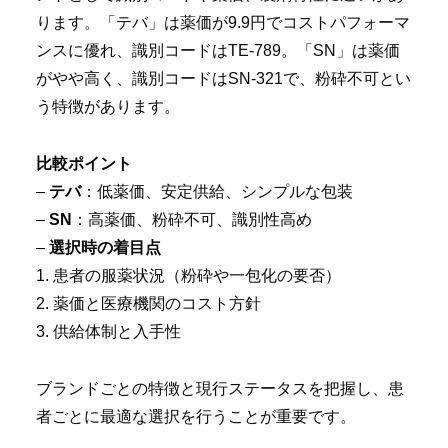
ります。「テバ」は薬価が9.9円でコストパフォーマ
ンスに優れ、識別コードはTE-789。「SN」は薬価
がやや高く、識別コードはSN-321で、粉砕不可とい
う特徴があります。
比較ポイント
–
テバ
：低薬価、安定供給、シンプルな包装
–
SN
：高薬価、粉砕不可、識別性高め
–
選択時の着目点
1. 患者の服薬状況（粉砕や一包化の要否）
2. 薬価と医療機関のコスト方針
3. 供給体制と入手性
ブランドごとの特徴と現行ステータスを把握し、患
者ごとに最適な選択を行うことが重要です。