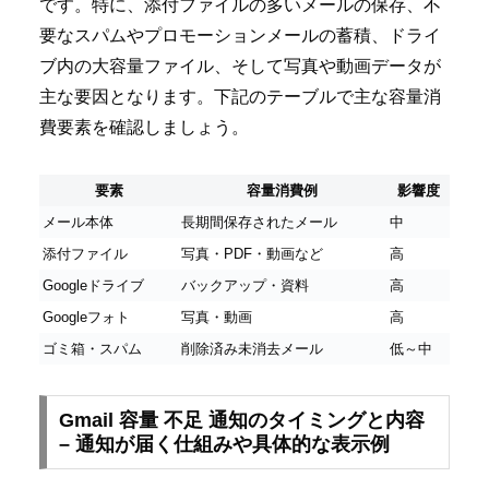
です。特に、添付ファイルの多いメールの保存、不
要なスパムやプロモーションメールの蓄積、ドライ
ブ内の大容量ファイル、そして写真や動画データが
主な要因となります。下記のテーブルで主な容量消
費要素を確認しましょう。
要素
容量消費例
影響度
メール本体
長期間保存されたメール
中
添付ファイル
写真・PDF・動画など
高
Googleドライブ
バックアップ・資料
高
Googleフォト
写真・動画
高
ゴミ箱・スパム
削除済み未消去メール
低～中
Gmail 容量 不足 通知のタイミングと内容
– 通知が届く仕組みや具体的な表示例