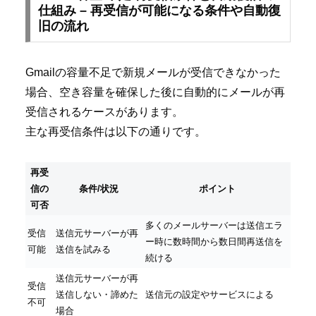
仕組み – 再受信が可能になる条件や自動復
旧の流れ
Gmailの容量不足で新規メールが受信できなかった
場合、空き容量を確保した後に自動的にメールが再
受信されるケースがあります。
主な再受信条件は以下の通りです。
再受
信の
条件/状況
ポイント
可否
多くのメールサーバーは送信エラ
受信
送信元サーバーが再
ー時に数時間から数日間再送信を
可能
送信を試みる
続ける
送信元サーバーが再
受信
送信しない・諦めた
送信元の設定やサービスによる
不可
場合