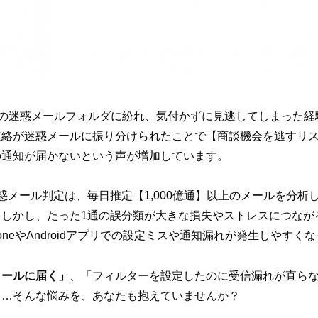
ilの迷惑メールフォルダに紛れ、気付かずに見逃してしまった
連絡が迷惑メールに振り分けられたことで【商談機会を逃すリ
の通知が届かないという声が増加しています。
の迷惑メール判定は、毎日推定【1,000億通】以上のメールを分析
。しかし、たった1通の誤分類が大きな損失やストレスにつなが
oneやAndroidアプリでの設定ミスや通知漏れが発生しやすく
メールに届く」
、「フィルターを設定したのに受信漏れが直ら
……そんな悩みを、あなたも抱えていませんか？