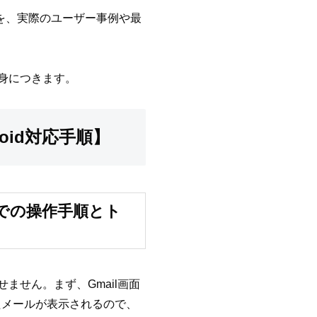
を、実際のユーザー事例や最
。
身につきます。
roid対応手順】
ンでの操作手順とト
ません。まず、Gmail画面
たメールが表示されるので、