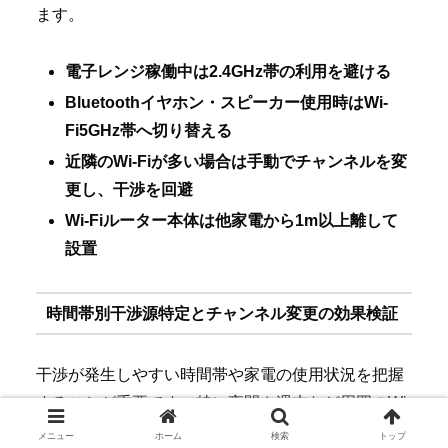
ます。
電子レンジ稼働中は2.4GHz帯の利用を避ける
Bluetoothイヤホン・スピーカー使用時はWi-
Fi5GHz帯へ切り替える
近隣のWi-Fiが多い場合は手動でチャンネルを変
更し、干渉を回避
Wi-Fiルーター本体は他家電から1m以上離して
設置
時間帯別干渉源特定とチャンネル変更の効果検証
干渉が発生しやすい時間帯や家電の使用状況を把握
することが重要です。特に夜間や週末など周囲のWi-
Fi利用者が増えるタイミングでは、チャンネル変更
メニュー
ホーム
検索
トップ