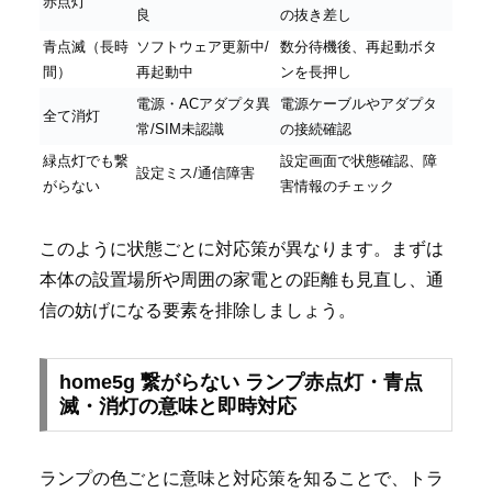
赤点灯
良
の抜き差し
青点滅（長時
ソフトウェア更新中/
数分待機後、再起動ボタ
間）
再起動中
ンを長押し
電源・ACアダプタ異
電源ケーブルやアダプタ
全て消灯
常/SIM未認識
の接続確認
緑点灯でも繋
設定画面で状態確認、障
設定ミス/通信障害
がらない
害情報のチェック
このように状態ごとに対応策が異なります。まずは
本体の設置場所や周囲の家電との距離も見直し、通
信の妨げになる要素を排除しましょう。
home5g 繋がらない ランプ赤点灯・青点
滅・消灯の意味と即時対応
ランプの色ごとに意味と対応策を知ることで、トラ