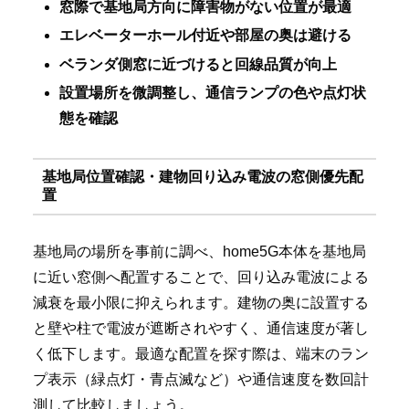
窓際で基地局方向に障害物がない位置が最適
エレベーターホール付近や部屋の奥は避ける
ベランダ側窓に近づけると回線品質が向上
設置場所を微調整し、通信ランプの色や点灯状
態を確認
基地局位置確認・建物回り込み電波の窓側優先配
置
基地局の場所を事前に調べ、home5G本体を基地局
に近い窓側へ配置することで、回り込み電波による
減衰を最小限に抑えられます。建物の奥に設置する
と壁や柱で電波が遮断されやすく、通信速度が著し
く低下します。最適な配置を探す際は、端末のラン
プ表示（緑点灯・青点滅など）や通信速度を数回計
測して比較しましょう。