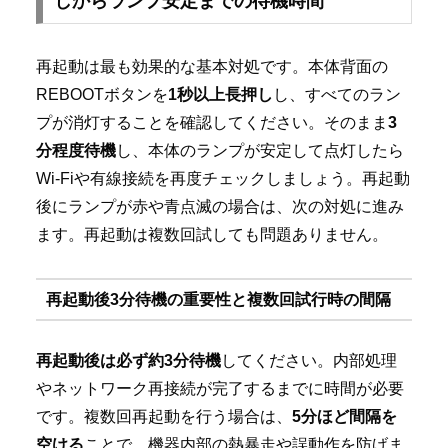
しからランプ安定までの待機時間
再起動は最も効果的な基本対処です。本体背面の
REBOOTボタンを
1秒以上長押し
し、すべてのラン
プが消灯することを確認してください。そのまま
3
分程度待機
し、本体のランプが安定して点灯したら
Wi-Fiや有線接続を再度チェックしましょう。再起動
後にランプが赤や青点滅の場合は、次の対処に進み
ます。再起動は複数回試しても問題ありません。
再起動後3分待機の重要性と複数回試行時の間隔
再起動後は必ず約3分待機
してください。内部処理
やネットワーク再接続が完了するまでに時間が必要
です。複数回再起動を行う場合は、
5分ほど間隔を
空ける
ことで、機器内部の熱暴走や誤動作を防げま