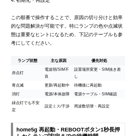
4. 初期化・再設定
この順番で操作することで、原因の切り分けと効率
的な問題解決が可能です。特にランプの色や点滅状
態は重要なヒントになるため、下記のテーブルも参
考にしてください。
ランプ状態
主な原因
優先対処
電波弱/SIM不
設置場所変更・SIM抜き差
赤点灯
良
し
青点滅
更新/再起動中
待機後に再起動
消灯
電源/本体故障
電源ケーブル・SIM確認
緑点灯でも不安
設定ミス/干渉
周波数切替・再設定
定
home5g 再起動・REBOOTボタン1秒長押