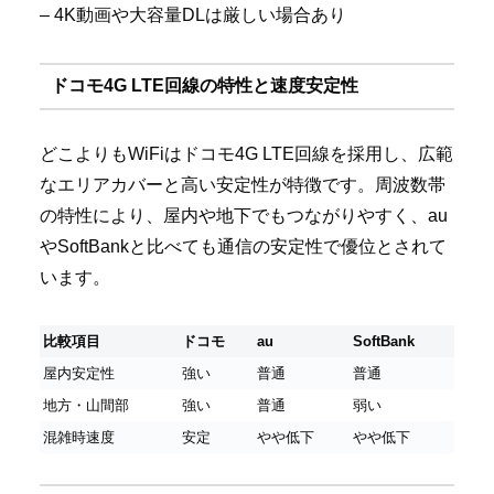
– 4K動画や大容量DLは厳しい場合あり
ドコモ4G LTE回線の特性と速度安定性
どこよりもWiFiはドコモ4G LTE回線を採用し、広範
なエリアカバーと高い安定性が特徴です。周波数帯
の特性により、屋内や地下でもつながりやすく、au
やSoftBankと比べても通信の安定性で優位とされて
います。
比較項目
ドコモ
au
SoftBank
屋内安定性
強い
普通
普通
地方・山間部
強い
普通
弱い
混雑時速度
安定
やや低下
やや低下