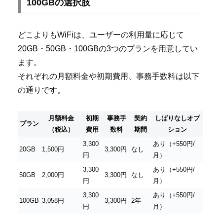
100GBの選択肢
どこよりもWiFiは、ユーザーの利用量に応じて
20GB・50GB・100GBの3つのプランを用意してい
ます。
それぞれの月額料金や初期費用、事務手数料は以下
の通りです。
月額料金
初期
事務手
契約
しばりなしオプ
プラン
（税込）
費用
数料
期間
ション
3,300
あり（+550円/
20GB
1,500円
3,300円
なし
円
月）
3,300
あり（+550円/
50GB
2,000円
3,300円
なし
円
月）
3,300
あり（+550円/
100GB
3,058円
3,300円
2年
円
月）