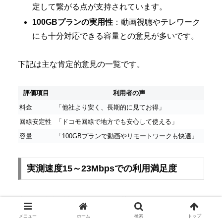
定して繋がる点が支持されています。
100GBプランの実用性
：動画視聴やテレワーク
にも十分対応できる容量との意見が多いです。
下記は主な肯定的意見の一覧です。
評価項目
利用者の声
料金
「他社より安く、長期的に見てお得」
回線安定性
「ドコモ回線で地方でも安心して使える」
容量
「100GBプランで動画やリモートワークも快適」
実測速度15～23Mbpsでの利用満足度
実際の速度測定結果では、
平均15～23Mbps
という
報告が多く、日常利用には十分なスペックです。
メニュー
ホーム
検索
トップ