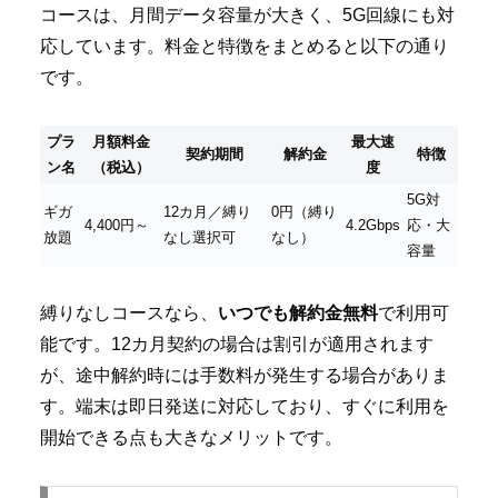
コースは、月間データ容量が大きく、5G回線にも対
応しています。料金と特徴をまとめると以下の通り
です。
プラ
月額料金
最大速
契約期間
解約金
特徴
ン名
（税込）
度
5G対
ギガ
12カ月／縛り
0円（縛り
4,400円～
4.2Gbps
応・大
放題
なし選択可
なし）
容量
縛りなしコースなら、
いつでも解約金無料
で利用可
能です。12カ月契約の場合は割引が適用されます
が、途中解約時には手数料が発生する場合がありま
す。端末は即日発送に対応しており、すぐに利用を
開始できる点も大きなメリットです。