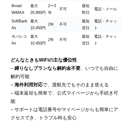
Broad
最大
2〜3
最短
不可
電話・メール
WiMAX
20,900円
年
即日
SoftBank
最大
最短
電話・チャッ
2年
不可
Air
10,450円
翌日
ト
モバレコ
最大
最短
電話・チャッ
2年
不可
Air
10,450円
翌日
ト
どんなときもWiFiの主な優位性
–
縛りなしプランなら解約金不要
、いつでも自由に
解約可能
–
海外利用対応
で、渡航先でもそのまま使える
– 端末返却も簡単で、公式マイページから手続き可
能
– サポートは電話番号やマイページからも簡単にア
クセスでき、トラブル時も安心