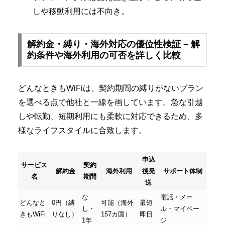
しや移動利用には不向き。
解約金・縛り・海外対応の優位性検証 – 解
約条件や海外利用の可否を詳しく比較
どんなときもWiFiは、契約期間の縛りがないプラン
を選べる点で他社と一線を画しています。急な引越
しや転勤、短期利用にも柔軟に対応できるため、多
様なライフスタイルに合致します。
申込
サービス
契約
解約金
海外利用
後発
サポート体制
名
期間
送
な
電話・メー
どんなと
0円（縛
可能（海外
最短
し・
ル・マイペー
きもWiFi
りなし）
157カ国）
即日
1年
ジ