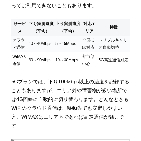
っては利用できないこともあります。
サービ
下り実測速度
上り実測速度
対応エ
特徴
ス
（平均）
（平均）
リア
クラウ
全国ほ
トリプルキャリ
10～40Mbps
5～15Mbps
ド通信
ぼ対応
ア自動切替
WiMAX
都市部
30～90Mbps
10～30Mbps
5G高速通信対応
通信
中心
5Gプランでは、下り100Mbps以上の速度を記録する
こともありますが、エリア外や障害物が多い場所で
は4G回線に自動的に切り替わります。どんなときも
WiFiのクラウド通信は、移動先でも安定しやすい一
方、WiMAXはエリア内であれば高速通信が魅力で
す。