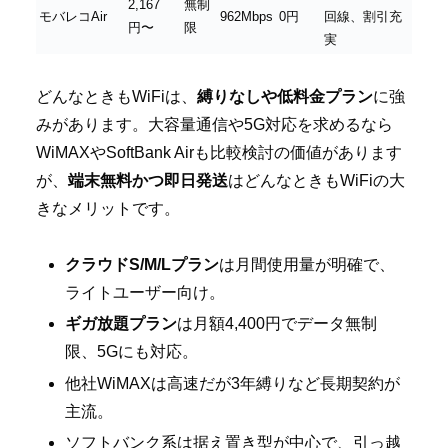
2,167
無制
モバレコAir
962Mbps
0円
回線、割引充
円〜
限
実
どんなときもWiFiは、
縛りなしや低料金プラン
に強
みがあります。大容量通信や5G対応を求めるなら
WiMAXやSoftBank Airも比較検討の価値があります
が、
端末無料かつ即日発送
はどんなときもWiFiの大
きなメリットです。
クラウドS/M/Lプラン
は月間使用量が明確で、
ライトユーザー向け。
ギガ放題プラン
は月額4,400円でデータ無制
限、5Gにも対応。
他社WiMAXは高速だが3年縛りなど長期契約が
主流。
ソフトバンク系は据え置き型が中心で、引っ越