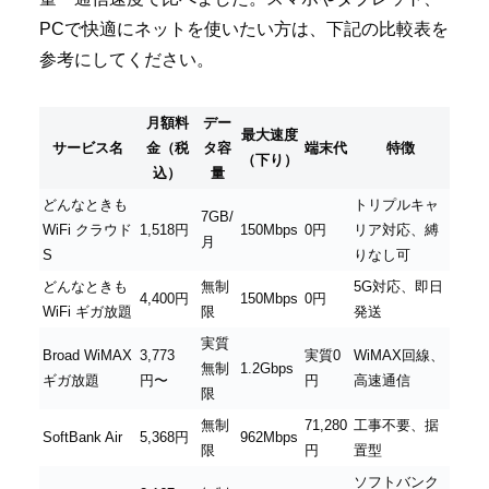
PCで快適にネットを使いたい方は、下記の比較表を
参考にしてください。
月額料
デー
最大速度
サービス名
金（税
タ容
端末代
特徴
（下り）
込）
量
どんなときも
トリプルキャ
7GB/
WiFi クラウド
1,518円
150Mbps
0円
リア対応、縛
月
S
りなし可
どんなときも
無制
5G対応、即日
4,400円
150Mbps
0円
WiFi ギガ放題
限
発送
実質
Broad WiMAX
3,773
実質0
WiMAX回線、
無制
1.2Gbps
ギガ放題
円〜
円
高速通信
限
無制
71,280
工事不要、据
SoftBank Air
5,368円
962Mbps
限
円
置型
ソフトバンク