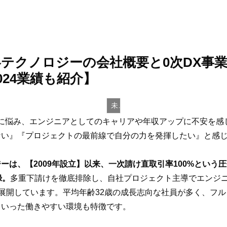
テクノロジーの会社概要と0次DX事
024業績も紹介】
未分類
造”に悩み、エンジニアとしてのキャリアや年収アップに不安を
ない』『プロジェクトの最前線で自分の力を発揮したい』と感
は、【2009年設立】以来、一次請け直取引率100%という圧
録。
多重下請けを徹底排除し、自社プロジェクト主導でエンジ
”を展開しています。平均年齢32歳の成長志向な社員が多く、フ
といった働きやすい環境も特徴です。