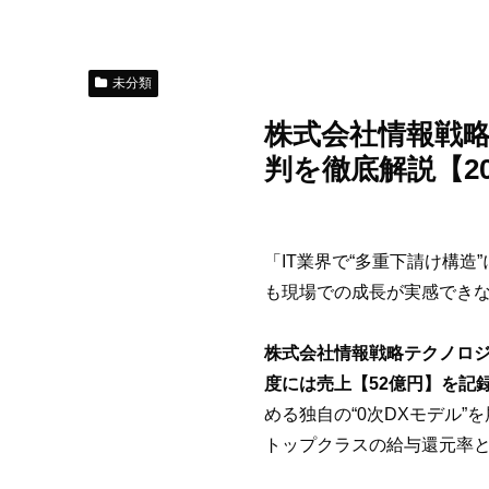
未分類
株式会社情報戦略
判を徹底解説【2
「IT業界で“多重下請け構
も現場での成長が実感でき
株式会社情報戦略テクノロジー
度には売上【52億円】を記
める独自の“0次DXモデル
トップクラスの給与還元率