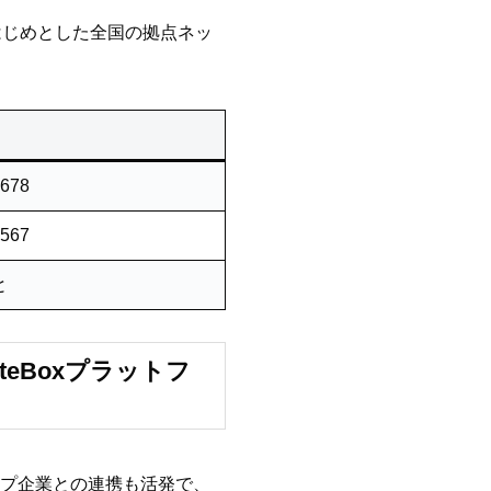
はじめとした全国の拠点ネッ
5678
4567
と
eBoxプラットフ
ープ企業との連携も活発で、