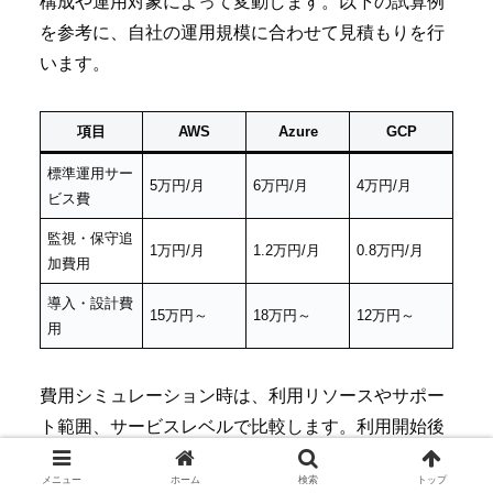
構成や運用対象によって変動します。以下の試算例
を参考に、自社の運用規模に合わせて見積もりを行
います。
項目
AWS
Azure
GCP
標準運用サー
5万円/月
6万円/月
4万円/月
ビス費
監視・保守追
1万円/月
1.2万円/月
0.8万円/月
加費用
導入・設計費
15万円～
18万円～
12万円～
用
費用シミュレーション時は、利用リソースやサポー
ト範囲、サービスレベルで比較します。利用開始後
も定期的なコスト見直しを行い、無駄な費用が発生
メニュー
ホーム
検索
トップ
しないように管理することが重要です。