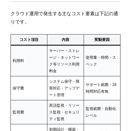
クラウド運用で発生する主なコスト要素は下記の通
りです。
コスト項目
内容
変動要因
サーバー・ストレ
ージ・ネットワー
使用量・時間・ス
利用料
ク等リソース利用
ペック
料金
システム保守・障
サポート範囲・24
保守費
害対応・アップデ
時間対応有無
ート管理
死活監視・リソー
監視範囲・自動化
監視費
ス監視・セキュリ
レベル
ティ監視
初期設計・構築・