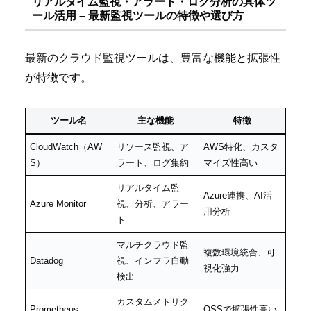
リアルタイム監視・アラート・ログ分析の具体ツ
ール活用 – 最新監視ツールの特徴や選び方
最新のクラウド監視ツールは、豊富な機能と拡張性
が特徴です。
ツール名
主な機能
特徴
CloudWatch（AW
リソース監視、ア
AWS特化、カスタ
S）
ラート、ログ集約
マイズ性高い
リアルタイム監
Azure連携、AI活
Azure Monitor
視、分析、アラー
用分析
ト
マルチクラウド監
複数環境統合、可
Datadog
視、インフラ自動
視化強力
検出
カスタムメトリク
Prometheus
OSSで拡張性高い