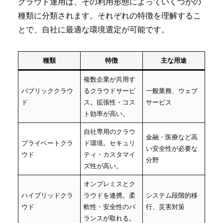
クラウド運用は、その利用形態によっていくつかの
種類に分類されます。それぞれの特徴を理解するこ
とで、自社に最適な環境選定が可能です。
種類
特徴
主な用途
複数企業が共用す
パブリッククラウ
るクラウドサービ
一般業務、ウェブ
ド
ス。拡張性・コス
サービス
ト効率が高い。
自社専用のクラウ
金融・医療など高
プライベートクラ
ド環境。セキュリ
い安全性が必要な
ウド
ティ・カスタマイ
分野
ズ性が高い。
オンプレミスとク
ハイブリッドクラ
ラウドを連携。柔
システム段階的移
ウド
軟性・安全性のバ
行、災害対策
ランスが取れる。