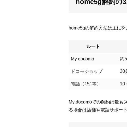
home5g解約
home5gの解約方法は主
ルート
My docomo
約
ドコモショップ
3
電話（151等）
10
My docomoでの解約
る場合は店舗や電話サポー