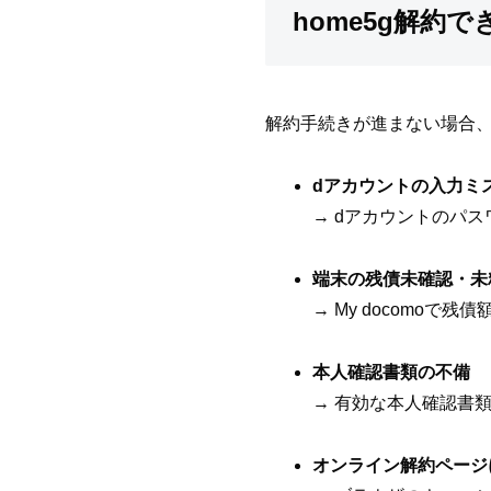
home5g解約
解約手続きが進まない場合
dアカウントの入力ミ
→ dアカウントのパ
端末の残債未確認・未
→ My docomo
本人確認書類の不備
→ 有効な本人確認書
オンライン解約ページ