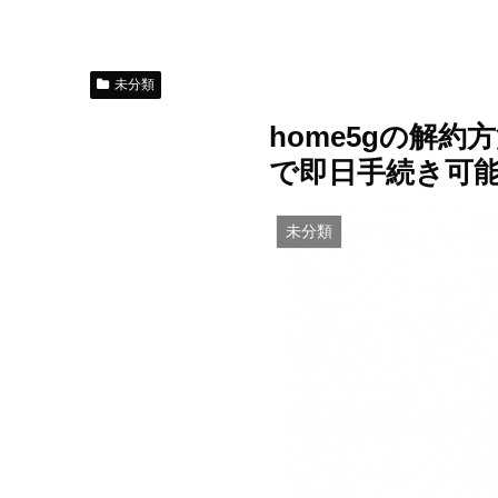
未分類
home5gの解約
で即日手続き可
未分類