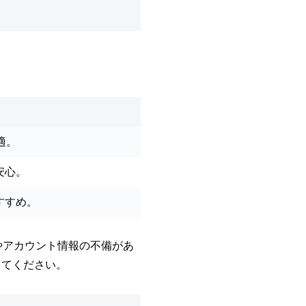
適。
安心。
すすめ。
類やアカウント情報の不備があ
してください。