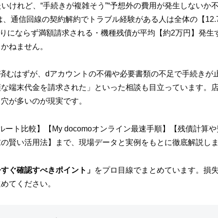
したいけれど、“手続きが複雑そう”“予想外の費用が発生しないか
では、通信回線の契約解約でトラブル経験がある人は全体の【12.
日割りにならず満額請求される・機種残債が平均【約2万円】発
りかねません。
5分で済むはずが、dアカウントの不備や必要書類の不足で手続き
な端末代金を請求された」といった相談も目立っています。店
し穴が多いのが現実です。
ート比較】【My docomoオンライン最速手順】【残債計算
末の賢い活用法】まで、現場データと実例をもとに徹底解説し
今すぐ確認すべきポイント」
をプロ目線でまとめています。損
進めてください。