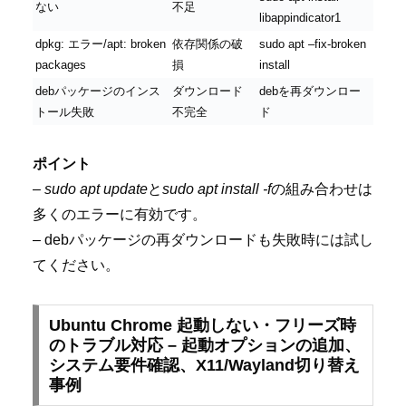
ない
不足
libappindicator1
dpkg: エラー/apt: broken
依存関係の破
sudo apt –fix-broken
packages
損
install
debパッケージのインス
ダウンロード
debを再ダウンロー
トール失敗
不完全
ド
ポイント
–
sudo apt update
と
sudo apt install -f
の組み合わせは
多くのエラーに有効です。
– debパッケージの再ダウンロードも失敗時には試し
てください。
Ubuntu Chrome 起動しない・フリーズ時
のトラブル対応 – 起動オプションの追加、
システム要件確認、X11/Wayland切り替え
事例