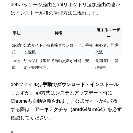
debパッケージ経由とaptリポジトリ追加経由の違い
はインストール後の管理方法に現れます。
適するユーザ
手法
特徴
ー
deb方
公式サイトから直接ダウンロード。手軽
初心者、即導
式
で最新。
入派
apt方
リポジトリ追加で自動更新が可能。安
長期運用、管
式
定・管理容易。
理重視
debファイルは
手動でダウンロード・インストール
しますが、apt方式はシステムアップデート時に
Chromeも自動更新されます。公式サイトから取得
する際は、
アーキテクチャ（amd64/arm64）
を必ず
確認してください。