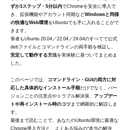
ずか3ステップ・5分以内
でChromeを安全に導入で
き、拡張機能やアカウント同期など
Windowsと同様
の快適なWeb環境
をUbuntuでも手に入れることがで
きます。
筆者もUbuntu 20.04／22.04／24.04のすべてで公式
debファイルとコマンドラインの両手順を検証し、
安定して動作する方法
を実体験に基づいてまとめま
した。
このページでは、
コマンドライン・GUIの両方に対
応した具体的なインストール手順
だけでなく、バー
ジョンごとの注意点やトラブル解決策、
アップデー
トや再インストール時のコツ
まで網羅的に解説しま
す。
最後まで読むことで、あなたのUbuntu環境に最適な
Chrome導入方法と、よくある悩みの“本当の解決