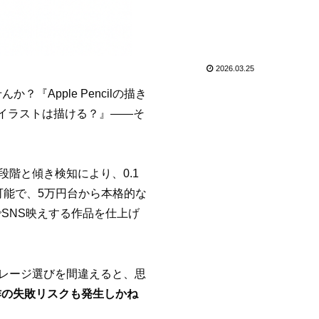
2026.03.25
Apple Pencilの描き
のイラストは描ける？』――そ
6段階と傾き検知により、0.1
が可能で、5万円台から本格的な
SNS映えする作品を仕上げ
トレージ選びを間違えると、思
作の失敗リスクも発生しかね