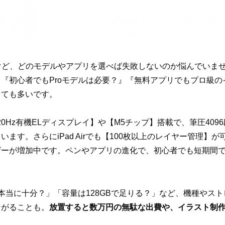
けど、どのモデルやアプリを選べば失敗しないのか悩んでいませんか？『
『初心者でもProモデルは必要？』『無料アプリでもプロ級
とても多いです。
【120Hz有機ELディスプレイ】や【M5チップ】搭載で、筆圧409
ます。さらにiPad Airでも【100枚以上のレイヤー管理】
ーが増加中です。ペンやアプリの進化で、初心者でも短期間で
本当に十分？」「容量は128GBで足りる？」など、機種やス
ながることも。
放置すると数万円の無駄な出費や、イラスト制