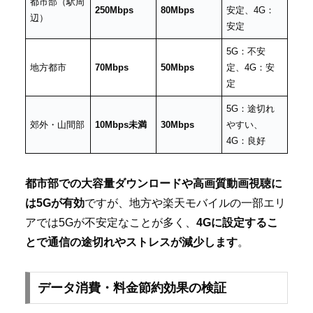
都市部（駅周
250Mbps
80Mbps
安定、4G：
辺）
安定
5G：不安
地方都市
70Mbps
50Mbps
定、4G：安
定
5G：途切れ
郊外・山間部
10Mbps未満
30Mbps
やすい、
4G：良好
都市部での大容量ダウンロードや高画質動画視聴に
は5Gが有効
ですが、地方や楽天モバイルの一部エリ
アでは5Gが不安定なことが多く、
4Gに設定するこ
とで通信の途切れやストレスが減少します
。
データ消費・料金節約効果の検証