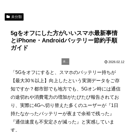
未分類
5gをオフにした方がいいスマホ最新事情
とiPhone・Androidバッテリー節約手順
ガイド
未分類
2026.02.12
「5Gをオフにすると、スマホのバッテリー持ちが
【最大30％以上】向上したという実測データをご存
知ですか？都市部でも地方でも、5Gオン時には通信
の途切れや消費電力の増加がたびたび報告されてお
り、実際に4Gへ切り替えた多くのユーザーが『1日
持たなかったバッテリーが夜まで余裕で残った』
『通信速度も不安定さが減った』と実感していま
す。