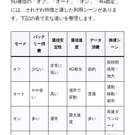
5G通信の「オフ」「オート」「オン」「4G固定」
には、それぞれ特徴と適した利用シーンがありま
す。下記の表で主な違いを整理します。
バッテ
通信安
通信速
データ
推奨シ
モード
リー消
定性
度
消費
ーン
費
長時間
非常に
オフ
少ない
4G相当
節約
使用・
高い
地方
通勤・
やや多
場所で
オート
高い
普通
移動・
い
変動
都市
高速ダ
最大速
オン
多い
通常
多い
ウンロ
度
ード