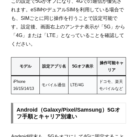
この設定で5Gがオフになり、4Gでの通信が優先さ
れます。eSIMやデュアルSIMを利用している場合で
も、SIMごとに同じ操作を行うことで設定可能で
す。設定後、画面右上のアンテナ表示が「5G」から
「4G」または「LTE」となっていることを確認して
ください。
操作可能キャ
モデル
設定アプリ名
5Gオフ表示
リア
iPhone
ドコモ、楽天
モバイル通信
LTE/4G
16/15/14/13
モバイルなど
Android（Galaxy/Pixel/Samsung）5Gオ
フ手順とキャリア別違い
Android端末も、5Gをオフにして4Gに固定すること