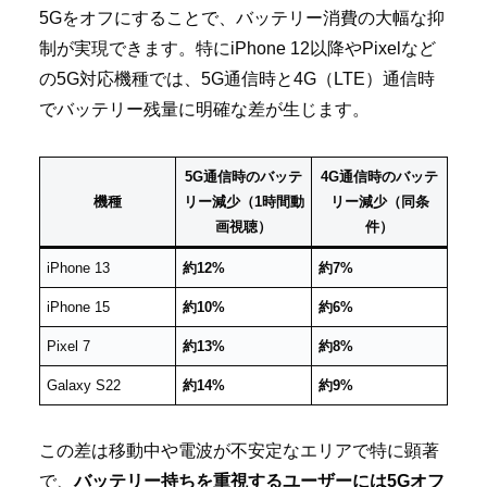
5Gをオフにすることで、バッテリー消費の大幅な抑
制が実現できます。特にiPhone 12以降やPixelなど
の5G対応機種では、5G通信時と4G（LTE）通信時
でバッテリー残量に明確な差が生じます。
5G通信時のバッテ
4G通信時のバッテ
機種
リー減少（1時間動
リー減少（同条
画視聴）
件）
iPhone 13
約12%
約7%
iPhone 15
約10%
約6%
Pixel 7
約13%
約8%
Galaxy S22
約14%
約9%
この差は移動中や電波が不安定なエリアで特に顕著
で、
バッテリー持ちを重視するユーザーには5Gオフ