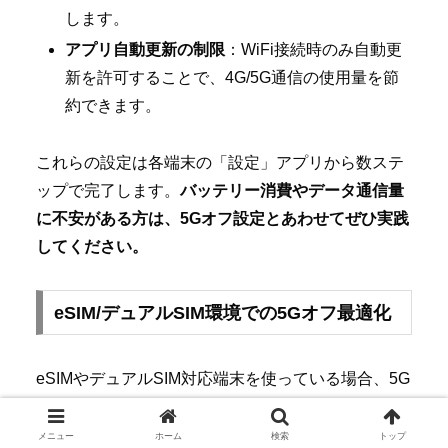
します。
アプリ自動更新の制限
：WiFi接続時のみ自動更
新を許可することで、4G/5G通信の使用量を節
約できます。
これらの設定は各端末の「設定」アプリから数ステ
ップで完了します。
バッテリー消費やデータ通信量
に不安がある方は、5Gオフ設定とあわせてぜひ実践
してください。
eSIM/デュアルSIM環境での5Gオフ最適化
eSIMやデュアルSIM対応端末を使っている場合、5G
のオフ設定はSIMごとに個別で行う必要がありま
す。
楽天モバイルやドコモなど異なるキャリアを使
メニュー
ホーム
検索
トップ