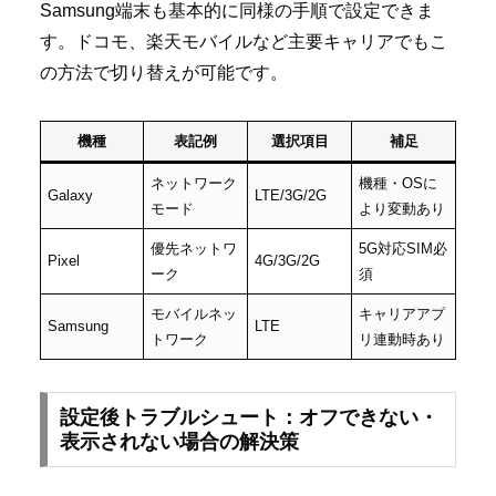
Samsung端末も基本的に同様の手順で設定できま
す。ドコモ、楽天モバイルなど主要キャリアでもこ
の方法で切り替えが可能です。
機種
表記例
選択項目
補足
ネットワーク
機種・OSに
Galaxy
LTE/3G/2G
モード
より変動あり
優先ネットワ
5G対応SIM必
Pixel
4G/3G/2G
ーク
須
モバイルネッ
キャリアアプ
Samsung
LTE
トワーク
リ連動時あり
設定後トラブルシュート：オフできない・
表示されない場合の解決策